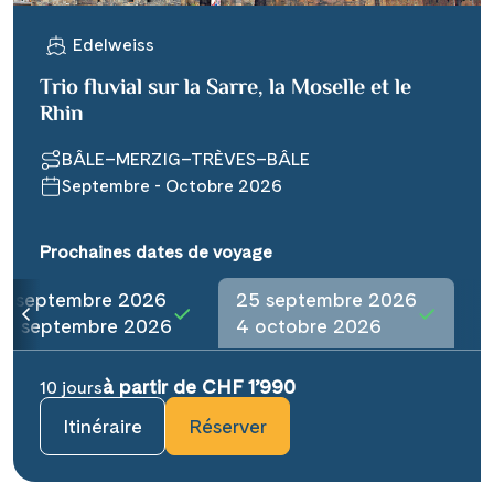
Edelweiss
Trio fluvial sur la Sarre, la Moselle et le
Rhin
BÂLE–MERZIG–TRÈVES–BÂLE
Septembre - Octobre 2026
Prochaines dates de voyage
16 septembre 2026
25 septembre 2026
25 septembre 2026
4 octobre 2026
à partir de CHF 1’990
10 jours
Itinéraire
Réserver