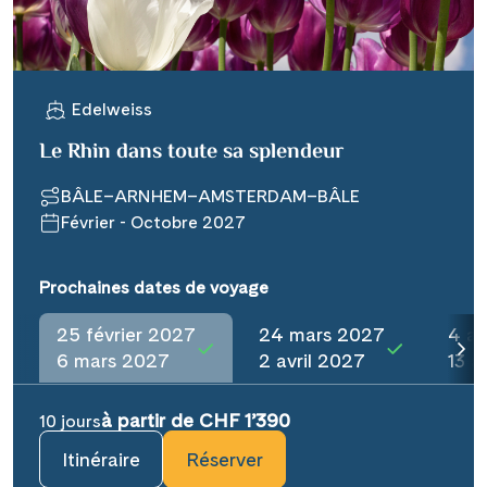
Edelweiss
Le Rhin dans toute sa splendeur
BÂLE–ARNHEM–AMSTERDAM–BÂLE
Février - Octobre 2027
Prochaines dates de voyage
25 février 2027
24 mars 2027
4 av
6 mars 2027
2 avril 2027
13 a
à partir de CHF 1’390
10 jours
Itinéraire
Réserver