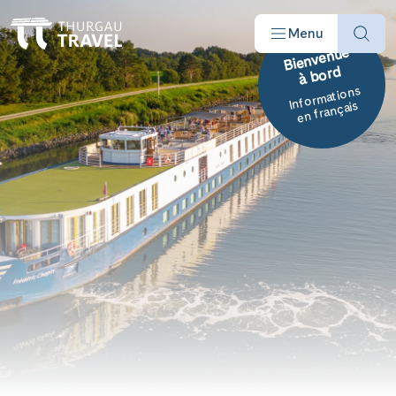
Menu
Bienvenue
à bord
Informations
en français
Offres
Destinations
Bateaux
Informations