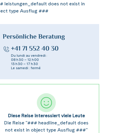
# leistungen_default does not exist in
ject type Ausflug ###
Persönliche Beratung
+41 71 552 40 30
Du lundi au vendredi :
08 h 30 – 12 h 00
13 h 30 – 17 h 30
Le samedi : fermé
Diese Reise interessiert viele Leute
Die Reise "### headline_default does
not exist in object type Ausflug ###"