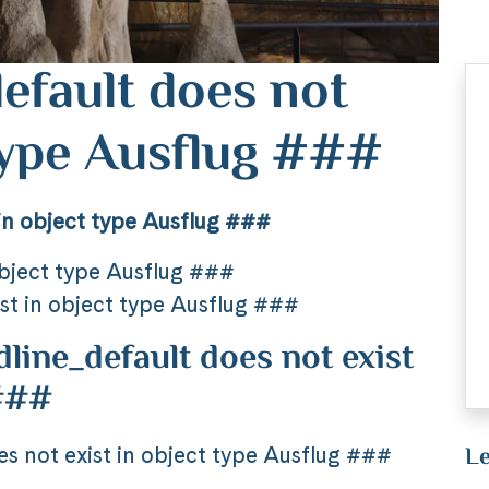
efault does not
 type Ausflug ###
in object type Ausflug ###
object type Ausflug ###
st in object type Ausflug ###
ine_default does not exist
 ###
Le
 not exist in object type Ausflug ###