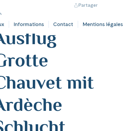
Partager
ontact professionnel
Hotline +41 71 552 40 30
CH
|
FR
ankreich
ux
Informations
Contact
Mentions légales
Ausflug
Grotte
Chauvet mit
Ardèche
Schlucht