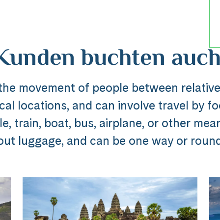
Kunden buchten auch
 the movement of people between relative
al locations, and can involve travel by foo
Reise
, train, boat, bus, airplane, or other mea
out luggage, and can be one way or round 
dline_default does not exist in object type A
ibung_headline_default does not exi
Messenger
e Ausflug ###