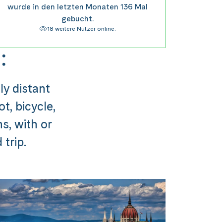
wurde in den letzten Monaten 136 Mal
gebucht.
18 weitere Nutzer online.
:
ly distant
t, bicycle,
ns, with or
trip.
usflug ###
st in