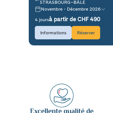
STRASBOURG–BÂLE
Novembre - Décembre 2026
à partir de CHF 490
4 jours
Prochaines dates de voyage
Informations
Réserver
26 novembre 2026
2 décembre 2026
13 décembre 2026
19 décembre 2026
Disponible
Sur deman
Excellente qualité de