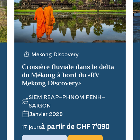
WhatsApp
per E-Mail senden
Mekong Discovery
n
Croisière fluviale dans le delta
du Mékong à bord du «RV
Mekong Discovery»
SIEM REAP–PHNOM PENH–
SAIGON
Janvier 2028
à partir de CHF 7’090
17 jours