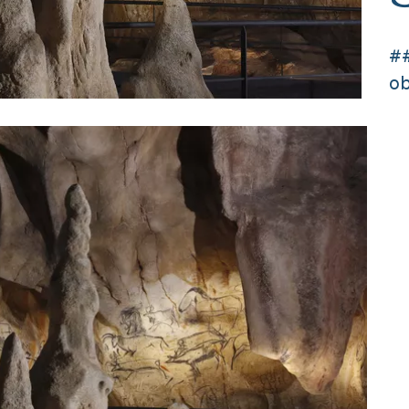
##
ob