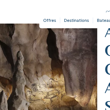
AULT DOES NOT EXIST IN OBJECT TYPE AUSFLUG ###
C
Fr
Offres
Destinations
Batea
mplet
ates