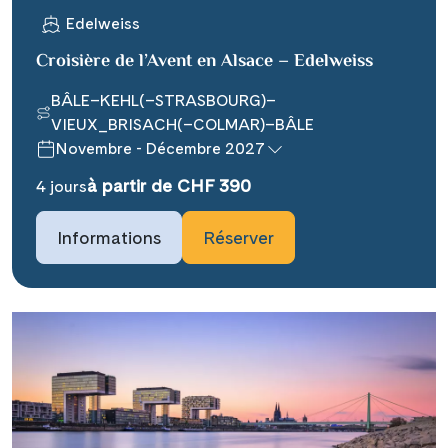
Edelweiss
Croisière de l’Avent en Alsace – Edelweiss
BÂLE–KEHL(–STRASBOURG)–
VIEUX_BRISACH(–COLMAR)–BÂLE
Novembre - Décembre 2027
Teile diese Reise
à partir de CHF 390
4 jours
### headline_default does not exist in
Informations
Réserver
object type Ausflug ###
Facebook
### beschreibung_headline_default
Messenger
does not exist in object type Ausflug
###