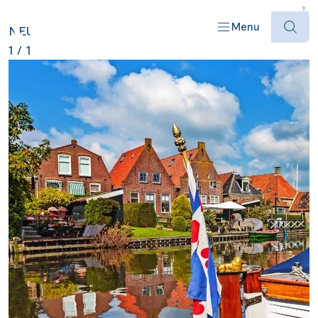
NIEDERLANDE ANZEIGEN
Menu
NEU
1
/
1
Offres
Destinations
Bateaux
Informations