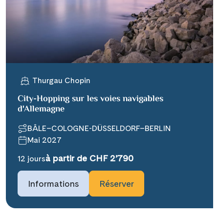
X
WhatsApp
Telegram
Thurgau Chopin
per E-Mail senden
City-Hopping sur les voies navigables
d'Allemagne
Link kopieren
BÂLE–COLOGNE-DÜSSELDORF–BERLIN
Mai 2027
à partir de CHF 2’790
12 jours
Informations
Réserver