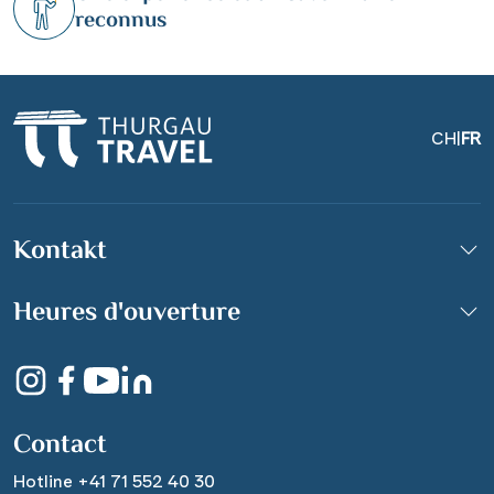
reconnus
CH
|
FR
Klassische Schaluppe in
Kontakt
Hindeloopen, die
Niederlande
Heures d'ouverture
© DutchScenery -
stock.adobe.com
Contact
Hotline +41 71 552 40 30