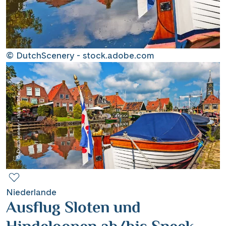
Contact
Mentions légales
© DutchScenery - stock.adobe.com
© DutchScenery - stock.adobe.com
Contact professionnel
|
Hotline +41 71 552 40 30
CH
DE
Niederlande
Ausflug Sloten und