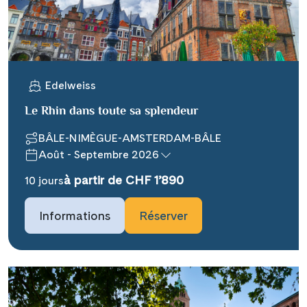
WhatsApp
Telegram
Edelweiss
per E-Mail senden
Le Rhin dans toute sa splendeur
BÂLE-NIMÈGUE-AMSTERDAM-BÂLE
Link kopieren
Août - Septembre 2026
à partir de CHF 1’890
10 jours
Informations
Réserver