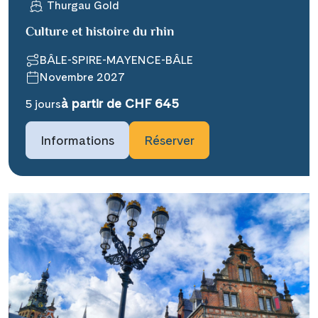
Thurgau Gold
Culture et histoire du rhin
BÂLE-SPIRE-MAYENCE-BÂLE
Novembre 2027
Teile diese Reise
à partir de CHF 645
5 jours
Informations
Réserver
### headline_default does not exist in
object type Ausflug ###
Facebook
### beschreibung_headline_default
Messenger
does not exist in object type Ausflug
###
X