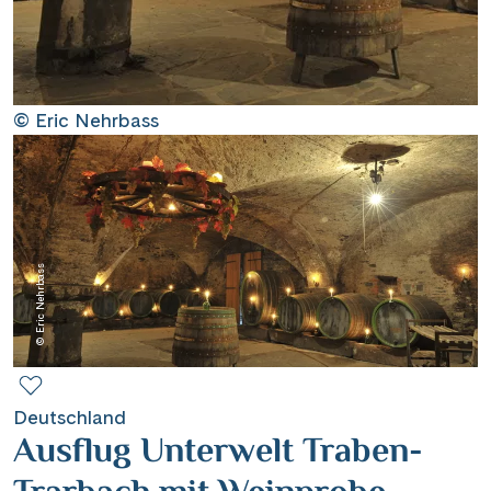
Contact
Mentions légales
© Eric Nehrbass
Contact professionnel
© Eric Nehrbass
|
Hotline +41 71 552 40 30
CH
DE
Deutschland
Ausflug Unterwelt Traben-