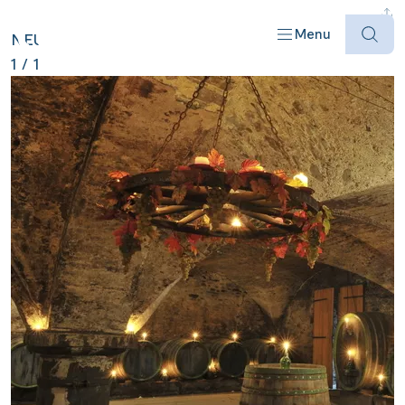
DEUTSCHLAND ANZEIGEN
Menu
NEU
1
/
1
Offres
Destinations
Bateaux
Informations