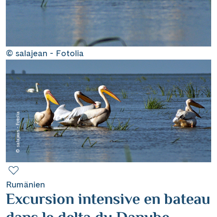
Contact
Mentions légales
© salajean - Fotolia
Contact professionnel
© salajean - Fotolia
|
Hotline +41 71 552 40 30
CH
DE
Rumänien
Excursion intensive en bateau