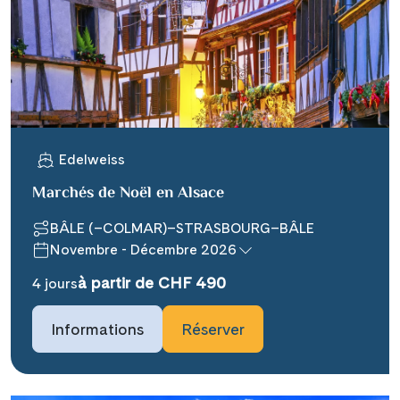
X
WhatsApp
Telegram
Edelweiss
per E-Mail senden
Marchés de Noël en Alsace
Link kopieren
BÂLE (–COLMAR)–STRASBOURG–BÂLE
Novembre - Décembre 2026
à partir de CHF 490
4 jours
Informations
Réserver