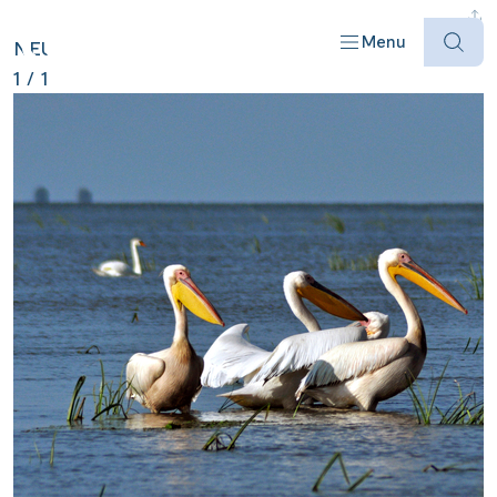
RUMÄNIEN ANZEIGEN
Menu
NEU
1
/
1
Offres
Destinations
Bateaux
Informations