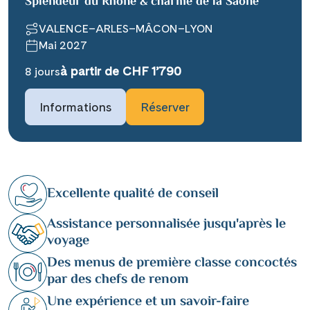
Splendeur du Rhône & charme de la Saône
VALENCE–ARLES–MÂCON–LYON
Mai 2027
à partir de CHF 1’790
8 jours
Informations
Réserver
Excellente qualité de conseil
Assistance personnalisée jusqu'après le
voyage
Des menus de première classe concoctés
par des chefs de renom
Une expérience et un savoir-faire