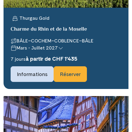
Thurgau Gold
Charme du Rhin et de la Moselle
BÂLE–COCHEM–COBLENCE–BÂLE
Teile diese Reise
Mars - Juillet 2027
à partir de CHF 1’435
7 jours
### headline_default does not exist in
Informations
Réserver
object type Ausflug ###
Facebook
### beschreibung_headline_default
Messenger
does not exist in object type Ausflug
###