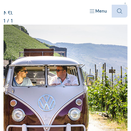
DEUTSCHLAND ANZEIGEN
Menu
NEU
1
/
1
Offres
Destinations
Bateaux
Informations