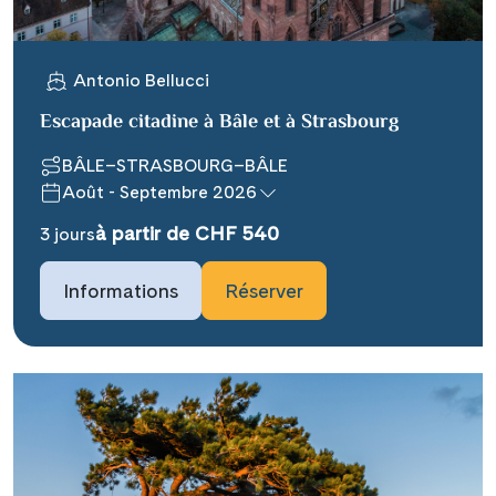
Antonio Bellucci
Escapade citadine à Bâle et à Strasbourg
BÂLE–STRASBOURG–BÂLE
Teile diese Reise
Août - Septembre 2026
à partir de CHF 540
3 jours
### headline_default does not exist in
object type Ausflug ###
Informations
Réserver
Facebook
### beschreibung_headline_default
Messenger
does not exist in object type Ausflug
###