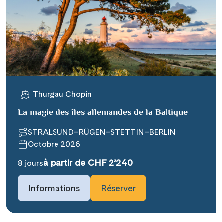
X
WhatsApp
Telegram
per E-Mail senden
Thurgau Chopin
La magie des îles allemandes de la Baltique
Link kopieren
STRALSUND–RÜGEN–STETTIN–BERLIN
Octobre 2026
à partir de CHF 2’240
8 jours
Informations
Réserver