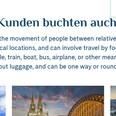
Kunden buchten auch
 the movement of people between relative
al locations, and can involve travel by foo
, train, boat, bus, airplane, or other mea
Reise
out luggage, and can be one way or round 
dline_default does not exist in object type A
ibung_headline_default does not exi
Messenger
e Ausflug ###