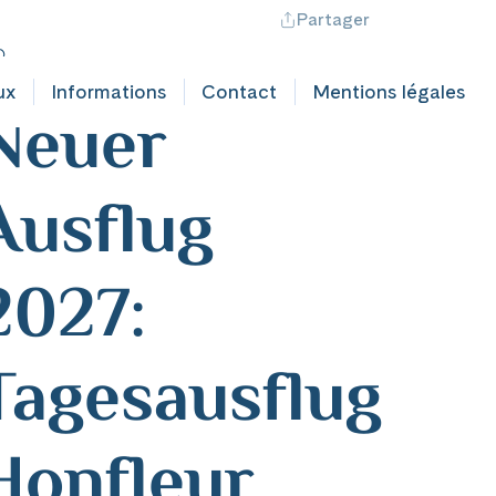
Partager
ontact professionnel
Hotline +41 71 552 40 30
CH
|
FR
ankreich
ux
Informations
Contact
Mentions légales
Neuer
Ausflug
2027:
Tagesausflug
Honfleur