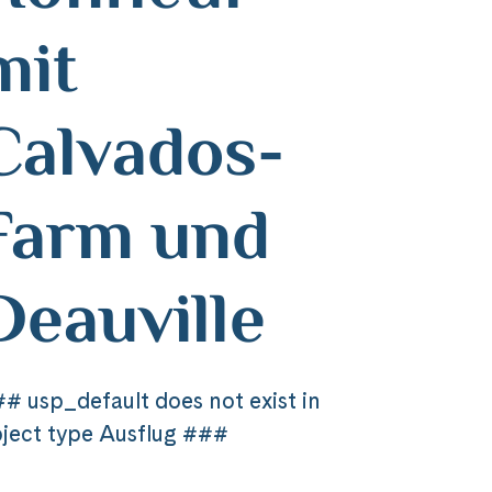
mit
Calvados-
Farm und
Deauville
# usp_default does not exist in
ject type Ausflug ###