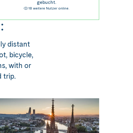
gebucht.
18 weitere Nutzer online.
:
ly distant
t, bicycle,
ns, with or
trip.
usflug ###
st in