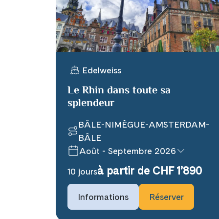
X
Telegram
Edelweiss
Le Rhin dans toute sa
Link kopiere
splendeur
BÂLE-NIMÈGUE-AMSTERDAM-
BÂLE
Août - Septembre 2026
à partir de CHF 1’890
10 jours
Informations
Réserver