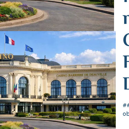
##
ob