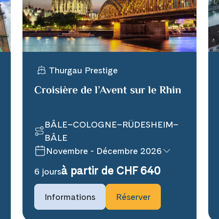
WhatsApp
Prochaines dates de voy
per E-Mail senden
19 août 2026
Thurgau Prestige
21 août 2026
15 septembre 2026
Croisière de l’Avent sur le Rhin
n
Disponible
Sur 
BÂLE–COLOGNE–RÜDESHEIM–
BÂLE
Novembre - Décembre 2026
à partir de CHF 640
6 jours
Informations
Réserver