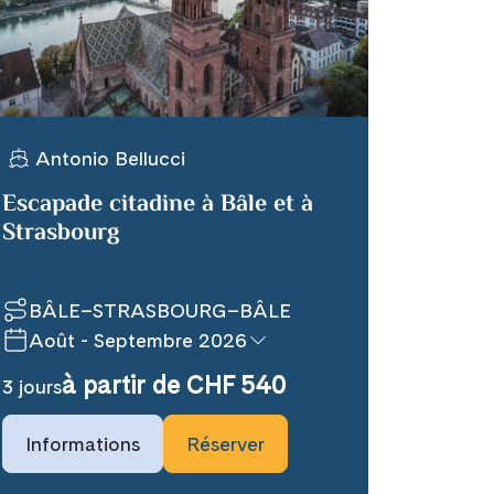
age
Antonio Bellucci
Escapade citadine à Bâle et à
Strasbourg
demande
Complet
Toutes les dates
BÂLE–STRASBOURG–BÂLE
Août - Septembre 2026
à partir de CHF 540
3 jours
Informations
Réserver