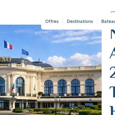
AULT DOES NOT EXIST IN OBJECT TYPE AUSFLUG ###
C
Fr
Offres
Destinations
Batea
mplet
mplet
ates
ates