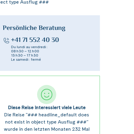
ject type Ausflug ###
Persönliche Beratung
+41 71 552 40 30
Du lundi au vendredi :
08 h 30 – 12 h 00
13 h 30 – 17 h 30
Le samedi : fermé
Diese Reise interessiert viele Leute
Die Reise "### headline_default does
not exist in object type Ausflug ###"
wurde in den letzten Monaten 232 Mal