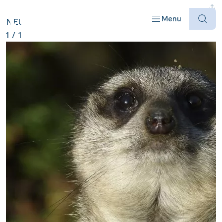
NIEDERLANDE ANZEIGEN
Menu
NEU
1
/
1
Offres
Destinations
Bateaux
Informations