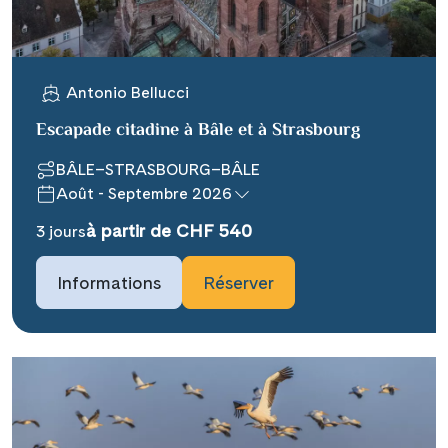
WhatsApp
Antonio Bellucci
Telegram
Escapade citadine à Bâle et à Strasbourg
BÂLE–STRASBOURG–BÂLE
per E-Mail senden
Août - Septembre 2026
Link kopieren
à partir de CHF 540
3 jours
Informations
Réserver