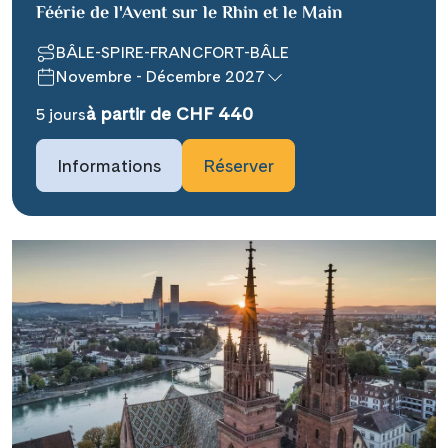
Féérie de l'Avent sur le Rhin et le Main
BÂLE-SPIRE-FRANCFORT-BÂLE
Novembre - Décembre 2027
à partir de CHF 440
5 jours
Teile diese Reise
Informations
Réserver
### headline_default does not exist in
object type Ausflug ###
Facebook
### beschreibung_headline_default
Messenger
does not exist in object type Ausflug
###
X