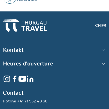
CH
|
FR
Dorfszene Form Strand
Kontakt
von Urk, altes
niederländisches
Heures d'ouverture
Fischerdorf
© Kruwt - stock.adobe.com
Contact
Hotline +41 71 552 40 30