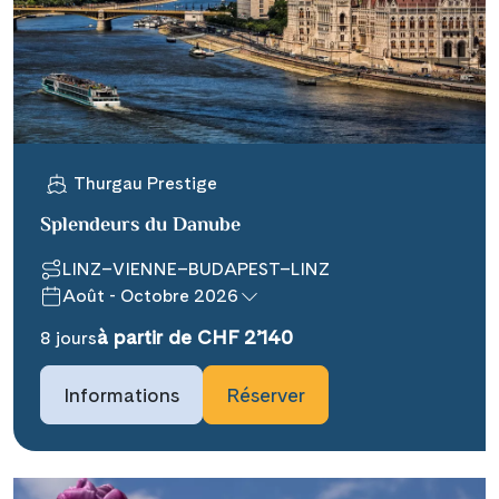
WhatsApp
Telegram
Thurgau Prestige
per E-Mail senden
Splendeurs du Danube
Link kopieren
LINZ–VIENNE–BUDAPEST–LINZ
Août - Octobre 2026
à partir de CHF 2’140
8 jours
Informations
Réserver