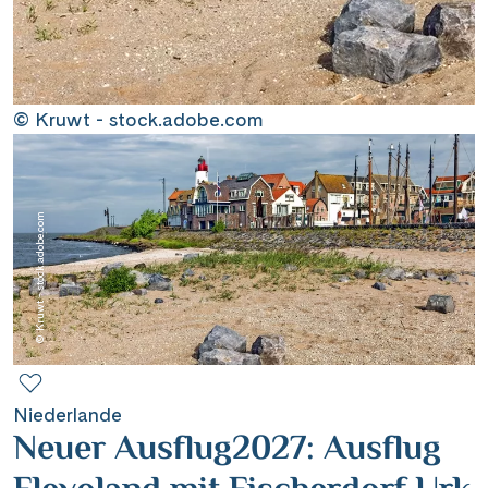
Contact
Mentions légales
© Kruwt - stock.adobe.com
Contact professionnel
© Kruwt - stock.adobe.com
|
Hotline +41 71 552 40 30
CH
DE
Niederlande
Neuer Ausflug2027: Ausflug