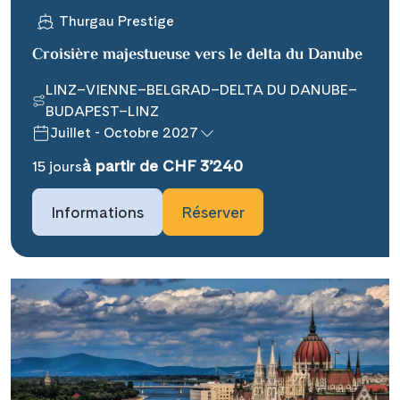
Thurgau Prestige
Croisière majestueuse vers le delta du Danube
LINZ–VIENNE–BELGRAD–DELTA DU DANUBE–
BUDAPEST–LINZ
Juillet - Octobre 2027
Teile diese Reise
à partir de CHF 3’240
15 jours
### headline_default does not exist in
Informations
Réserver
object type Ausflug ###
Facebook
### beschreibung_headline_default
Messenger
does not exist in object type Ausflug
###
X