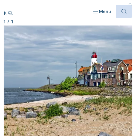
NIEDERLANDE ANZEIGEN
Menu
NEU
1
/
1
Offres
Destinations
Bateaux
Informations