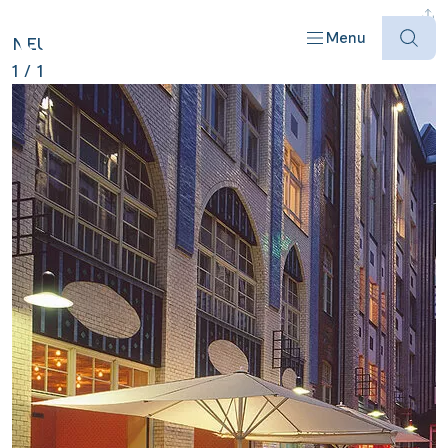
DEUTSCHLAND ANZEIGEN
Menu
NEU
1
/
1
Offres
Destinations
Bateaux
Informations