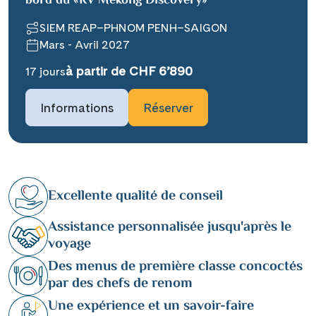
bord du «RV Mekong Discovery»
SIEM REAP–PHNOM PENH–SAIGON
Mars - Avril 2027
à partir de CHF 6’890
17 jours
Informations
Réserver
Excellente qualité de conseil
Assistance personnalisée jusqu'après le
voyage
Des menus de première classe concoctés
par des chefs de renom
Une expérience et un savoir-faire