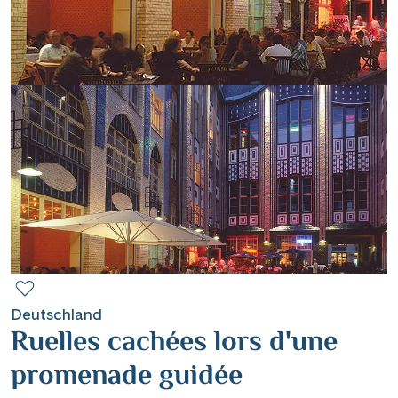
Contact
Mentions légales
Contact professionnel
|
Hotline +41 71 552 40 30
CH
DE
Deutschland
Ruelles cachées lors d'une
promenade guidée