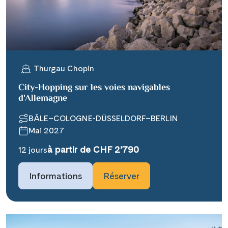
X
WhatsApp
Telegram
Thurgau Chopin
City-Hopping sur les voies navigables
per E-Mail senden
d'Allemagne
BÂLE–COLOGNE-DÜSSELDORF–BERLIN
Link kopieren
Mai 2027
à partir de CHF 2’790
12 jours
Informations
Réserver