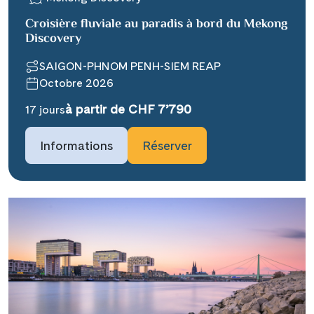
Croisière fluviale au paradis à bord du Mekong
Discovery
SAIGON-PHNOM PENH-SIEM REAP
Octobre 2026
à partir de CHF 7’790
Teile diese Reise
17 jours
Informations
Réserver
### headline_default does not exist in
object type Ausflug ###
Facebook
### beschreibung_headline_default
Messenger
does not exist in object type Ausflug
###