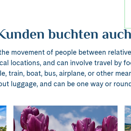
Kunden buchten auch
 the movement of people between relative
al locations, and can involve travel by foo
Reise
, train, boat, bus, airplane, or other mea
out luggage, and can be one way or round 
dline_default does not exist in object type A
ibung_headline_default does not exi
Messenger
e Ausflug ###