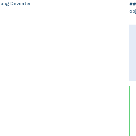
gang Deventer
##
ob