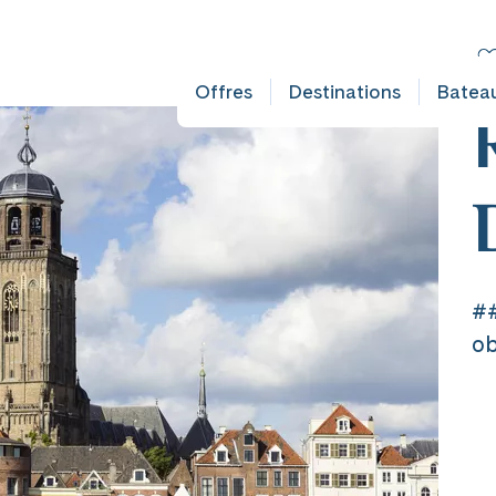
FAULT DOES NOT EXIST IN OBJECT TYPE AUSFLUG ###
C
Ni
Offres
Destinations
Batea
##
ob