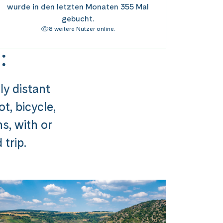
wurde in den letzten Monaten 355 Mal
gebucht.
8 weitere Nutzer online.
:
ly distant
t, bicycle,
ns, with or
trip.
usflug ###
st in