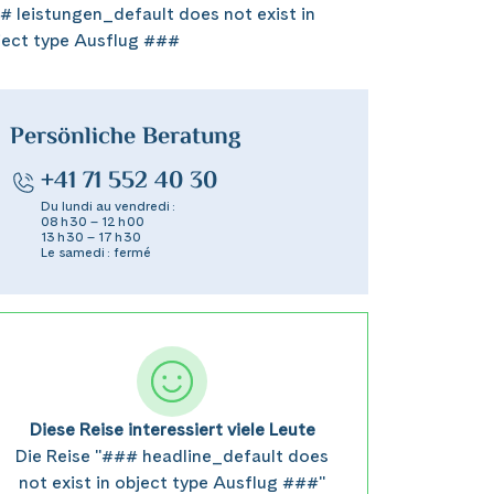
# leistungen_default does not exist in
ject type Ausflug ###
Persönliche Beratung
+41 71 552 40 30
Du lundi au vendredi :
08 h 30 – 12 h 00
13 h 30 – 17 h 30
Le samedi : fermé
Diese Reise interessiert viele Leute
Die Reise "### headline_default does
not exist in object type Ausflug ###"