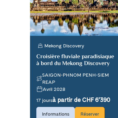
X
Telegram
Mekong Discovery
Link kopiere
Croisière fluviale paradisiaque
à bord du Mekong Discovery
SAIGON-PHNOM PENH-SIEM
REAP
Avril 2028
à partir de CHF 6’390
17 jours
Informations
Réserver