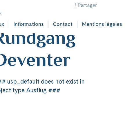
Partager
ontact professionnel
Hotline +41 71 552 40 30
CH
|
FR
ederlande
ux
Informations
Contact
Mentions légales
Rundgang
Deventer
# usp_default does not exist in
ject type Ausflug ###