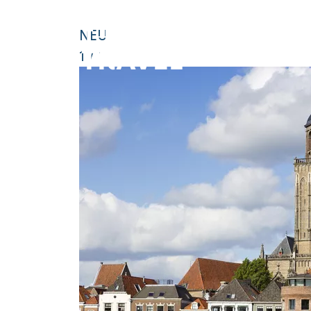
STARTSEITE
NIEDERLANDE
### HEADLINE_DE
NEU
1
/
1