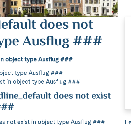
efault does not
 type Ausflug ###
in object type Ausflug ###
object type Ausflug ###
st in object type Ausflug ###
ine_default does not exist
 ###
Le
 not exist in object type Ausflug ###