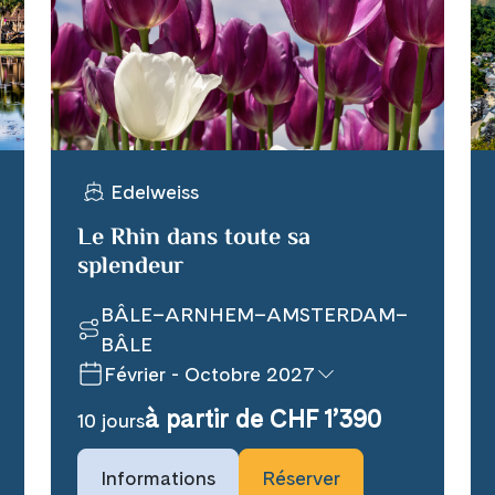
WhatsApp
per E-Mail senden
Edelweiss
n
Le Rhin dans toute sa
splendeur
BÂLE–ARNHEM–AMSTERDAM–
BÂLE
Février - Octobre 2027
à partir de CHF 1’390
10 jours
Prochaines dates de voyage
Informations
Réserver
25 février 2027