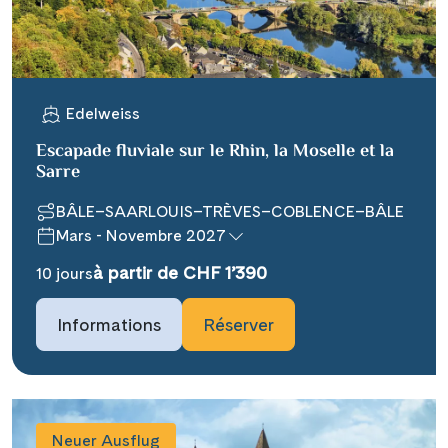
WhatsApp
Telegram
Edelweiss
Escapade fluviale sur le Rhin, la Moselle et la
per E-Mail senden
Sarre
BÂLE–SAARLOUIS–TRÈVES–COBLENCE–BÂLE
Link kopieren
Mars - Novembre 2027
à partir de CHF 1’390
10 jours
Informations
Réserver
Neuer Ausflug