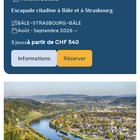
Escapade citadine à Bâle et à Strasbourg
BÂLE–STRASBOURG–BÂLE
Août - Septembre 2026
à partir de CHF 540
Teile diese Reise
3 jours
Informations
Réserver
### headline_default does not exist in
object type Ausflug ###
Facebook
### beschreibung_headline_default
Messenger
does not exist in object type Ausflug
###
X