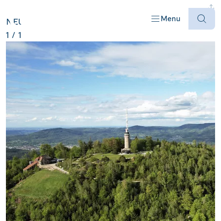
DEUTSCHLAND ANZEIGEN
Menu
NEU
1
/
1
Offres
Destinations
Bateaux
Informations