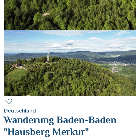
Contact
Mentions légales
Contact professionnel
|
Hotline +41 71 552 40 30
CH
DE
Deutschland
Wanderung Baden-Baden
"Hausberg Merkur"