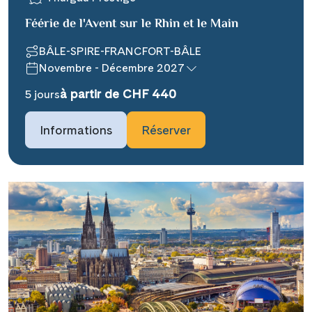
Féérie de l'Avent sur le Rhin et le Main
BÂLE-SPIRE-FRANCFORT-BÂLE
Novembre - Décembre 2027
à partir de CHF 440
Teile diese Reise
5 jours
Informations
Réserver
### headline_default does not exist in
object type Ausflug ###
Facebook
### beschreibung_headline_default
Messenger
does not exist in object type Ausflug
###
X