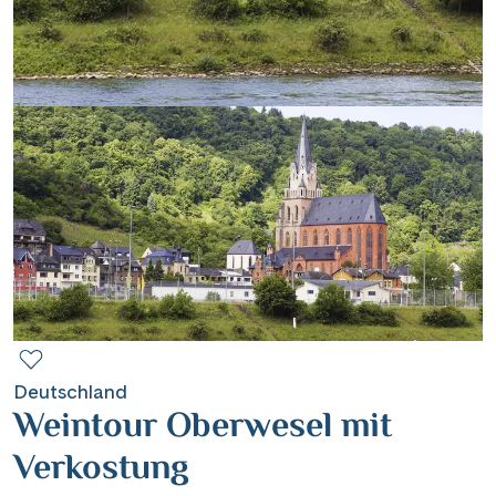
Contact
Mentions légales
Contact professionnel
|
Hotline +41 71 552 40 30
CH
DE
Deutschland
Weintour Oberwesel mit
Verkostung