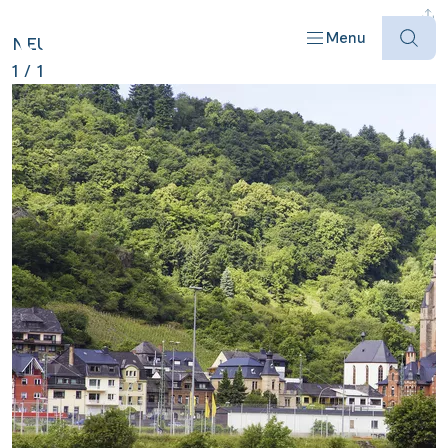
DEUTSCHLAND ANZEIGEN
Menu
NEU
1
/
1
Offres
Destinations
Bateaux
Informations