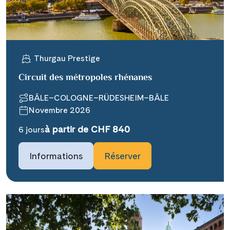
WhatsApp
Telegram
Thurgau Prestige
Circuit des métropoles rhénanes
per E-Mail senden
BÂLE–COLOGNE–RÜDESHEIM–BÂLE
Novembre 2026
Link kopieren
à partir de CHF 840
6 jours
Informations
Réserver