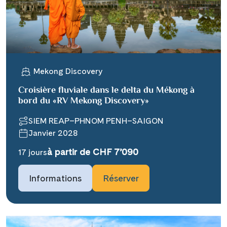
X
WhatsApp
Telegram
Mekong Discovery
Croisière fluviale dans le delta du Mékong à
per E-Mail senden
bord du «RV Mekong Discovery»
SIEM REAP–PHNOM PENH–SAIGON
Link kopieren
Janvier 2028
à partir de CHF 7’090
17 jours
Informations
Réserver