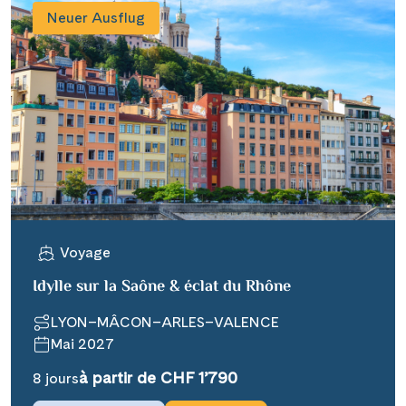
Neuer Ausflug
Voyage
Idylle sur la Saône & éclat du Rhône
LYON–MÂCON–ARLES–VALENCE
Mai 2027
à partir de CHF 1’790
8 jours