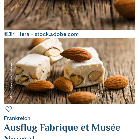
Contact
Mentions légales
©Jiri Hera - stock.adobe.com
Contact professionnel
©Jiri Hera - stock.adobe.com
|
Hotline +41 71 552 40 30
CH
DE
Frankreich
Ausflug Fabrique et Musée