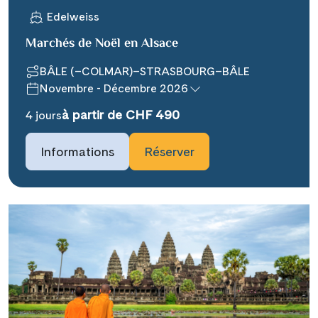
Edelweiss
Marchés de Noël en Alsace
BÂLE (–COLMAR)–STRASBOURG–BÂLE
Novembre - Décembre 2026
Teile diese Reise
à partir de CHF 490
4 jours
Informations
Réserver
### headline_default does not exist in
object type Ausflug ###
Facebook
### beschreibung_headline_default
Messenger
does not exist in object type Ausflug
###