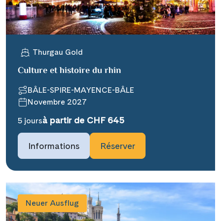
WhatsApp
Telegram
Thurgau Gold
Culture et histoire du rhin
per E-Mail senden
BÂLE-SPIRE-MAYENCE-BÂLE
Novembre 2027
Link kopieren
à partir de CHF 645
5 jours
Informations
Réserver
Neuer Ausflug