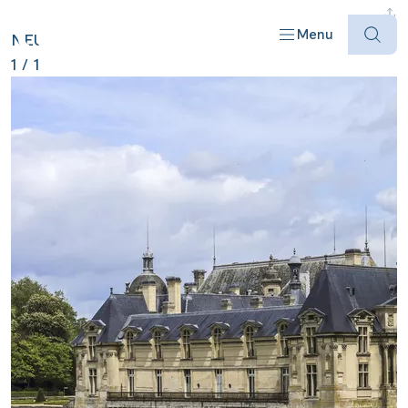
FRANKREICH ANZEIGEN
Menu
NEU
1
/
1
Offres
Destinations
Bateaux
Informations