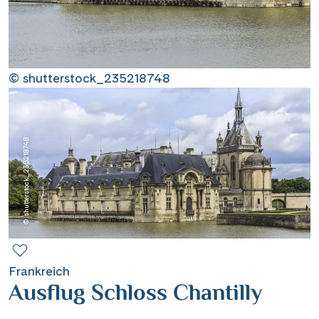
Contact
Mentions légales
© shutterstock_235218748
Contact professionnel
© shutterstock_235218748
|
Hotline +41 71 552 40 30
CH
DE
Frankreich
Ausflug Schloss Chantilly