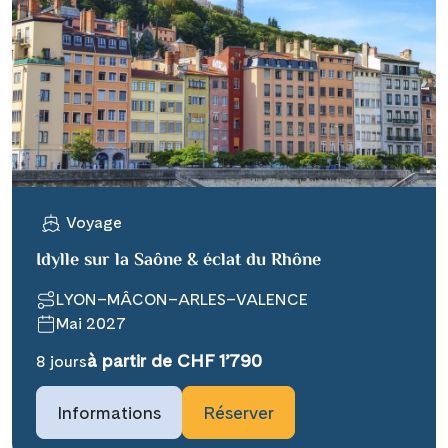
Voyage
Idylle sur la Saône & éclat du Rhône
LYON–MÂCON–ARLES–VALENCE
Mai 2027
à partir de CHF 1’790
8 jours
Informations
Réserver