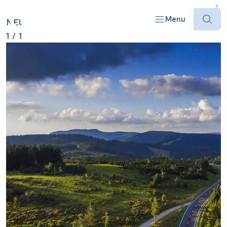
DEUTSCHLAND ANZEIGEN
Menu
NEU
1
/
1
Offres
Destinations
Bateaux
Informations