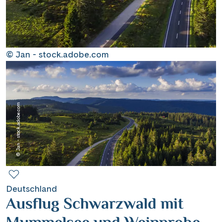
Contact
Mentions légales
© Jan - stock.adobe.com
Contact professionnel
© Jan - stock.adobe.com
|
Hotline +41 71 552 40 30
CH
DE
Deutschland
Ausflug Schwarzwald mit