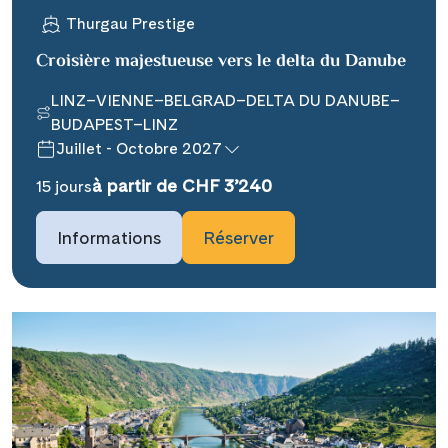
Thurgau Prestige
Croisière majestueuse vers le delta du Danube
LINZ–VIENNE–BELGRAD–DELTA DU DANUBE–
BUDAPEST–LINZ
Juillet - Octobre 2027
Teile diese Reise
à partir de CHF 3’240
15 jours
### headline_default does not exist in
Informations
Réserver
object type Ausflug ###
Facebook
### beschreibung_headline_default
Messenger
does not exist in object type Ausflug
###