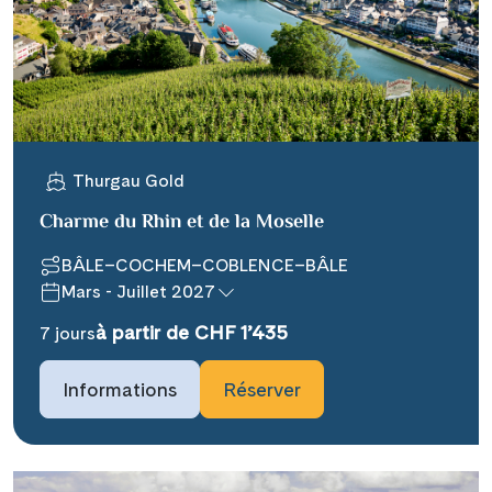
X
WhatsApp
Telegram
Thurgau Gold
per E-Mail senden
Charme du Rhin et de la Moselle
BÂLE–COCHEM–COBLENCE–BÂLE
Link kopieren
Mars - Juillet 2027
à partir de CHF 1’435
7 jours
Informations
Réserver