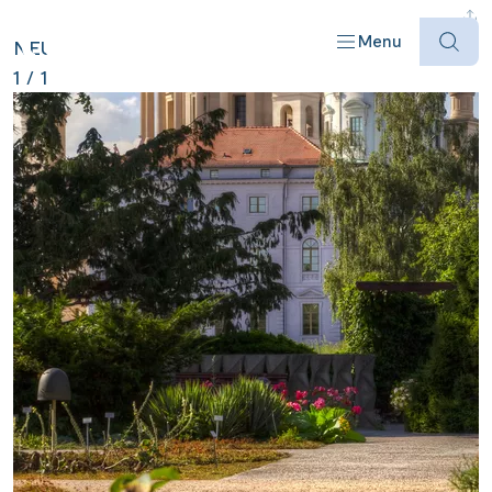
DEUTSCHLAND ANZEIGEN
Menu
NEU
1
/
1
Offres
Destinations
Bateaux
Informations