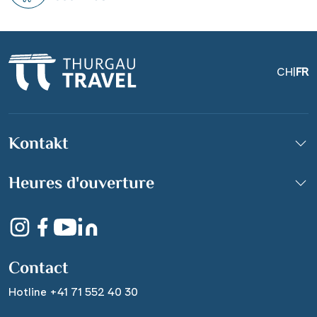
CH
|
FR
Kontakt
Heures d'ouverture
Altes Rathaus in Potsdam
©3plusx - stock.adobe.com
Contact
Hotline +41 71 552 40 30