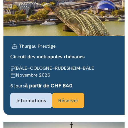
WhatsApp
Telegram
Thurgau Prestige
per E-Mail senden
Circuit des métropoles rhénanes
Link kopieren
BÂLE–COLOGNE–RÜDESHEIM–BÂLE
Novembre 2026
à partir de CHF 840
6 jours
Informations
Réserver