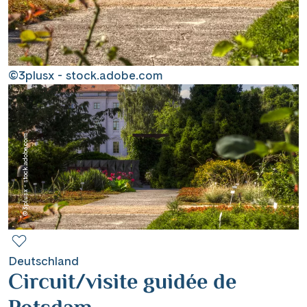
Contact
Mentions légales
©3plusx - stock.adobe.com
Contact professionnel
©3plusx - stock.adobe.com
|
Hotline +41 71 552 40 30
CH
DE
Deutschland
Circuit/visite guidée de