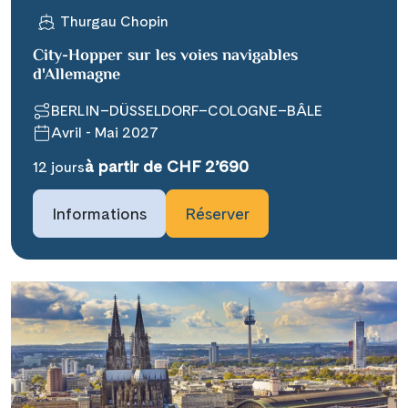
Thurgau Chopin
City-Hopper sur les voies navigables
d'Allemagne
BERLIN–DÜSSELDORF–COLOGNE–BÂLE
Avril - Mai 2027
Teile diese Reise
à partir de CHF 2’690
12 jours
### headline_default does not exist in
Informations
Réserver
object type Ausflug ###
Facebook
### beschreibung_headline_default
Messenger
does not exist in object type Ausflug
###
X