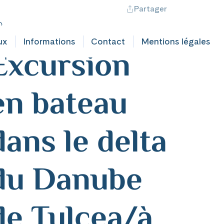
Partager
ontact professionnel
Hotline +41 71 552 40 30
CH
|
FR
umänien
ux
Informations
Contact
Mentions légales
Excursion
en bateau
dans le delta
du Danube
de Tulcea/à