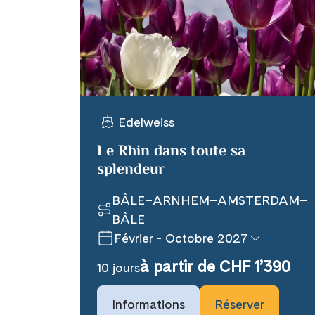
X
Telegram
Edelweiss
Link kopiere
Le Rhin dans toute sa
splendeur
BÂLE–ARNHEM–AMSTERDAM–
BÂLE
Février - Octobre 2027
à partir de CHF 1’390
10 jours
Informations
Réserver