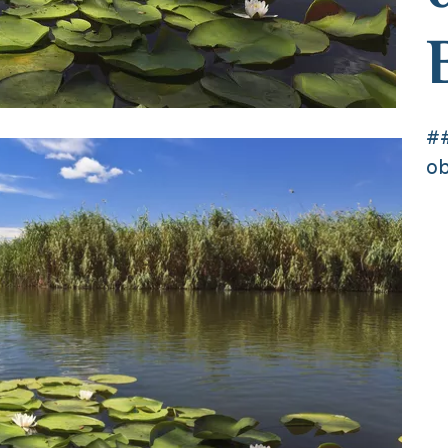
##
ob