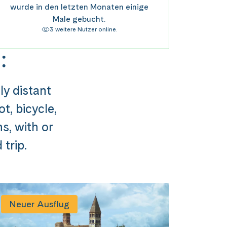
wurde in den letzten Monaten einige
Male gebucht.
3 weitere Nutzer online.
:
ly distant
t, bicycle,
ns, with or
trip.
usflug ###
Neuer Ausflug
st in