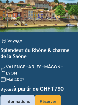
Voyage
Splendeur du Rhône & charme
de la Saône
VALENCE–ARLES–MÂCON–
LYON
Mai 2027
à partir de CHF 1’790
8 jours
Informations
Réserver