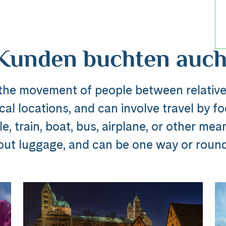
Kunden buchten auch
 the movement of people between relative
al locations, and can involve travel by foo
Reise
, train, boat, bus, airplane, or other mea
out luggage, and can be one way or round 
dline_default does not exist in object type A
ibung_headline_default does not exi
Messenger
e Ausflug ###