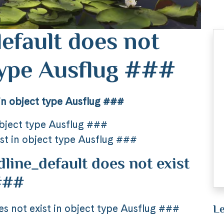
efault does not
 type Ausflug ###
in object type Ausflug ###
object type Ausflug ###
st in object type Ausflug ###
ine_default does not exist
 ###
Le
 not exist in object type Ausflug ###