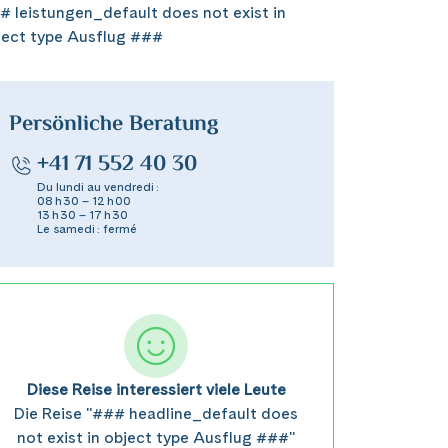
# leistungen_default does not exist in
ject type Ausflug ###
Persönliche Beratung
+41 71 552 40 30
Du lundi au vendredi :
08 h 30 – 12 h 00
13 h 30 – 17 h 30
Le samedi : fermé
Diese Reise interessiert viele Leute
Die Reise "### headline_default does
not exist in object type Ausflug ###"