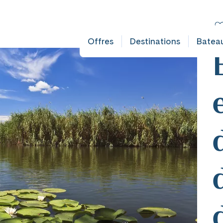
LT DOES NOT EXIST IN OBJECT TYPE AUSFLUG ###
C
R
Offres
Destinations
Batea
mplet
mplet
ates
ates