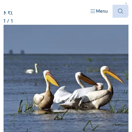
RUMÄNIEN ANZEIGEN
Menu
NEU
1
/
1
Offres
Destinations
Bateaux
Informations