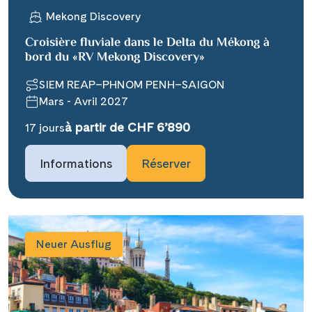
Mekong Discovery
Croisière fluviale dans le Delta du Mékong à
bord du «RV Mekong Discovery»
SIEM REAP–PHNOM PENH–SAIGON
Mars - Avril 2027
Teile diese Reise
à partir de CHF 6’890
17 jours
### headline_default does not exist in
Informations
Réserver
object type Ausflug ###
Facebook
Neuer Ausflug
### beschreibung_headline_default
Messenger
does not exist in object type Ausflug
###