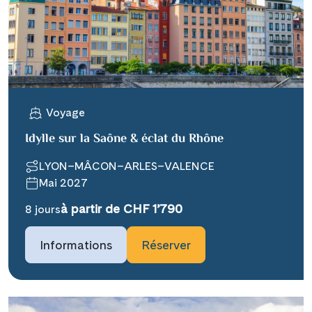
X
WhatsApp
Telegram
Voyage
per E-Mail senden
Idylle sur la Saône & éclat du Rhône
LYON–MÂCON–ARLES–VALENCE
Link kopieren
Mai 2027
à partir de CHF 1’790
8 jours
Informations
Réserver