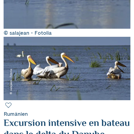
Contact
Mentions légales
© salajean - Fotolia
Contact professionnel
© salajean - Fotolia
|
Hotline +41 71 552 40 30
CH
DE
Rumänien
Excursion intensive en bateau