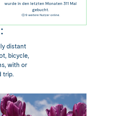
wurde in den letzten Monaten 311 Mal
gebucht.
9 weitere Nutzer online.
:
ly distant
t, bicycle,
ns, with or
trip.
usflug ###
st in