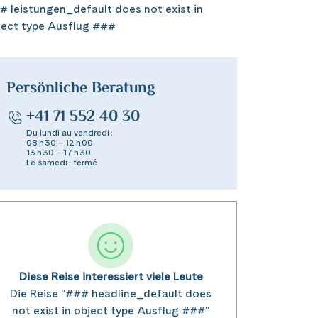
# leistungen_default does not exist in
ject type Ausflug ###
Persönliche Beratung
+41 71 552 40 30
Du lundi au vendredi :
08 h 30 – 12 h 00
13 h 30 – 17 h 30
Le samedi : fermé
Diese Reise interessiert viele Leute
Die Reise "### headline_default does
not exist in object type Ausflug ###"