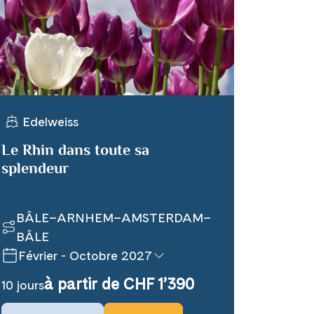
ge
Edelweiss
Le Rhin dans toute sa
splendeur
emande
Complet
Toutes les dates
BÂLE–ARNHEM–AMSTERDAM–
BÂLE
Février - Octobre 2027
à partir de CHF 1’390
10 jours