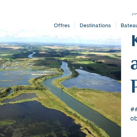
FAULT DOES NOT EXIST IN OBJECT TYPE AUSFLUG ###
C
De
Offres
Destinations
Batea
##
ob