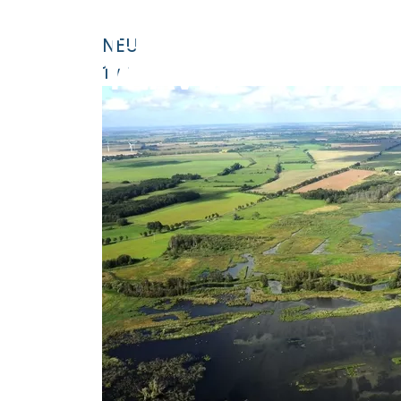
STARTSEITE
DEUTSCHLAND
### HEADLINE_DE
NEU
1
/
1