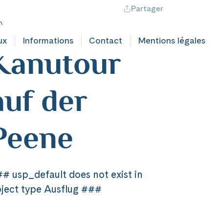
Partager
ontact professionnel
Hotline +41 71 552 40 30
CH
|
FR
utschland
ux
Informations
Contact
Mentions légales
Kanutour
auf der
Peene
# usp_default does not exist in
ject type Ausflug ###