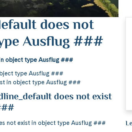
efault does not
 type Ausflug ###
in object type Ausflug ###
object type Ausflug ###
st in object type Ausflug ###
ine_default does not exist
 ###
Le
 not exist in object type Ausflug ###