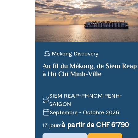
X
Telegram
Mekong Discovery
Link kopiere
Au fil du Mékong, de Siem Reap
à Hô Chi Minh-Ville
SIEM REAP-PHNOM PENH-
SAIGON
Septembre - Octobre 2026
à partir de CHF 6’790
17 jours