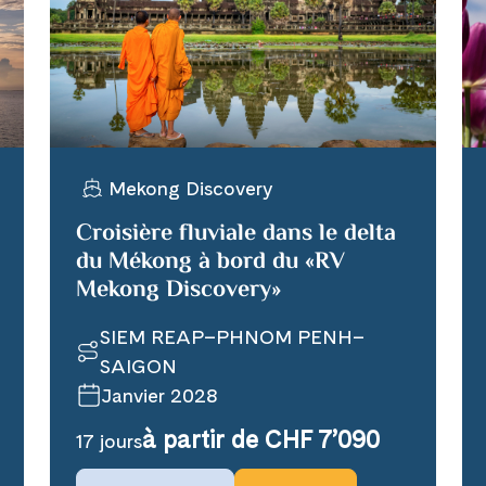
WhatsApp
Prochaines dates de voya
per E-Mail senden
25 février 2027
24 mars 2027
4 avril 2027
Mekong Discovery
n
13 avril 2027
Croisière fluviale dans le delta
31 mai 2027
du Mékong à bord du «RV
30 septembre 2027
Mekong Discovery»
Disponible
Sur d
SIEM REAP–PHNOM PENH–
SAIGON
Janvier 2028
à partir de CHF 7’090
17 jours