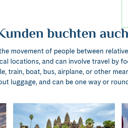
Kunden buchten auch
 the movement of people between relative
al locations, and can involve travel by foo
Reise
, train, boat, bus, airplane, or other mea
out luggage, and can be one way or round 
dline_default does not exist in object type A
ibung_headline_default does not exi
Messenger
e Ausflug ###