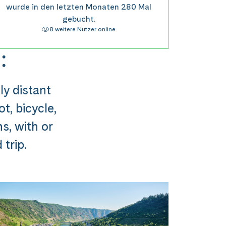
wurde in den letzten Monaten 280 Mal
gebucht.
8 weitere Nutzer online.
:
ly distant
t, bicycle,
ns, with or
trip.
usflug ###
st in