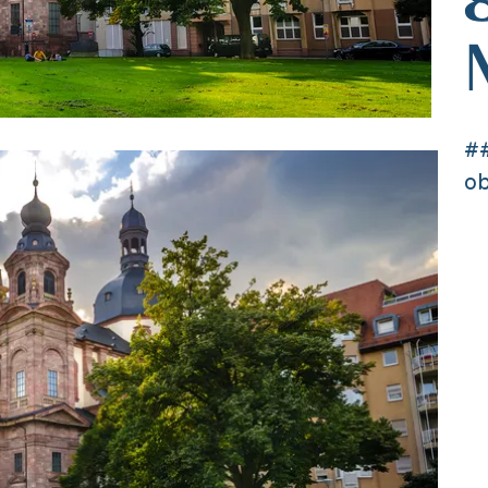
##
ob