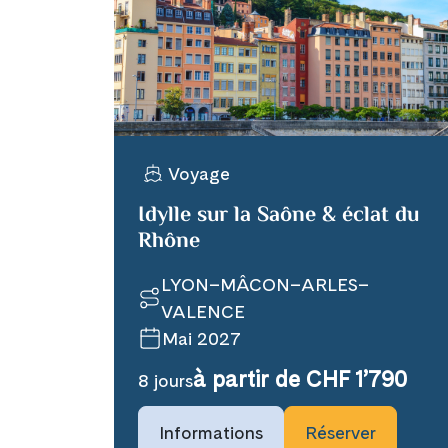
X
Telegram
Voyage
Link kopiere
Idylle sur la Saône & éclat du
Rhône
LYON–MÂCON–ARLES–
VALENCE
Mai 2027
à partir de CHF 1’790
8 jours
Informations
Réserver