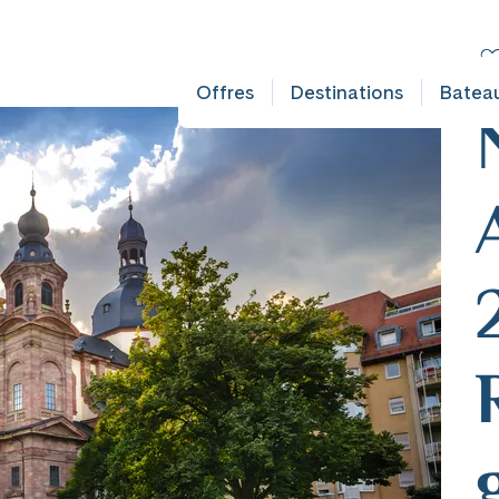
FAULT DOES NOT EXIST IN OBJECT TYPE AUSFLUG ###
C
De
Offres
Destinations
Batea
mplet
mplet
ates
ates