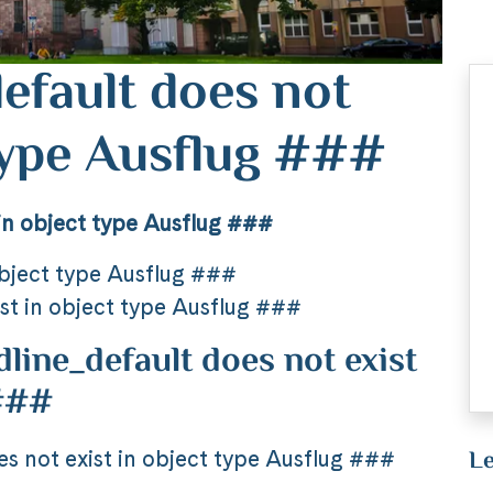
efault does not
 type Ausflug ###
in object type Ausflug ###
object type Ausflug ###
st in object type Ausflug ###
ine_default does not exist
 ###
Le
 not exist in object type Ausflug ###