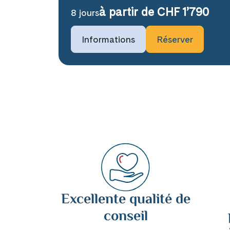
à partir de CHF 1’790
8 jours
Prochaines dates de voyage
Informations
Réserver
14 août 2026
9 octobre 2026
Disponible
Sur deman
Excellente qualité de
conseil