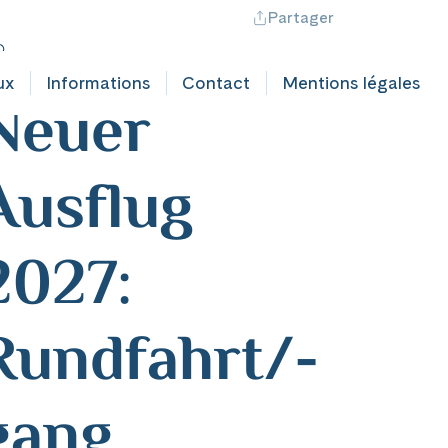
Partager
ontact professionnel
Hotline +41 71 552 40 30
CH
|
FR
utschland
ux
Informations
Contact
Mentions légales
Neuer
Ausflug
2027:
Rundfahrt/-
gang