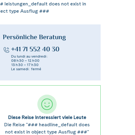
# leistungen_default does not exist in
ject type Ausflug ###
Persönliche Beratung
+41 71 552 40 30
Du lundi au vendredi :
08 h 30 – 12 h 00
13 h 30 – 17 h 30
Le samedi : fermé
Diese Reise interessiert viele Leute
Die Reise "### headline_default does
not exist in object type Ausflug ###"