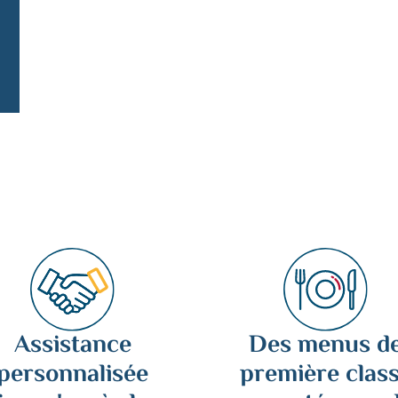
de
Complet
Toutes les dates
Assistance
Des menus d
personnalisée
première clas