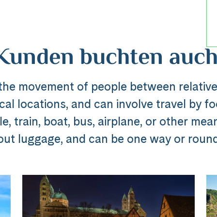
Kunden buchten auch
 the movement of people between relative
al locations, and can involve travel by foo
Reise
, train, boat, bus, airplane, or other mea
out luggage, and can be one way or round 
dline_default does not exist in object type A
ibung_headline_default does not exi
Messenger
e Ausflug ###