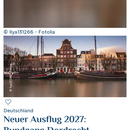
Contact
Mentions légales
© Ilya131266 - Fotolia
Contact professionnel
© Ilya131266 - Fotolia
|
Hotline +41 71 552 40 30
CH
DE
Deutschland
Neuer Ausflug 2027: