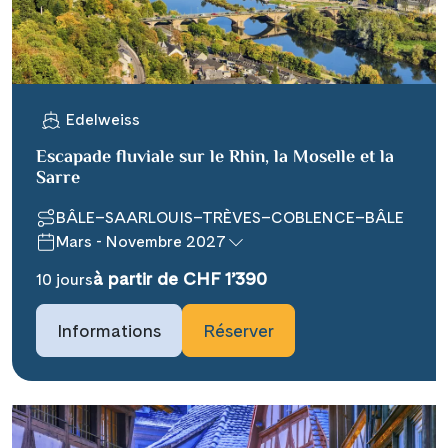
X
WhatsApp
Edelweiss
Telegram
Escapade fluviale sur le Rhin, la Moselle et la
Sarre
per E-Mail senden
BÂLE–SAARLOUIS–TRÈVES–COBLENCE–BÂLE
Mars - Novembre 2027
Link kopieren
à partir de CHF 1’390
10 jours
Informations
Réserver