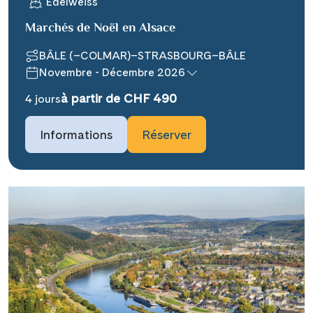
Edelweiss
Marchés de Noël en Alsace
BÂLE (–COLMAR)–STRASBOURG–BÂLE
Novembre - Décembre 2026
à partir de CHF 490
4 jours
Teile diese Reise
Informations
Réserver
### headline_default does not exist in
object type Ausflug ###
Facebook
### beschreibung_headline_default
Messenger
does not exist in object type Ausflug
###