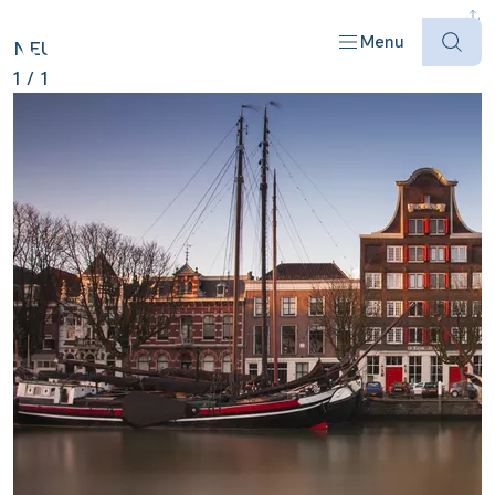
DEUTSCHLAND ANZEIGEN
Menu
NEU
1
/
1
Offres
Destinations
Bateaux
Informations