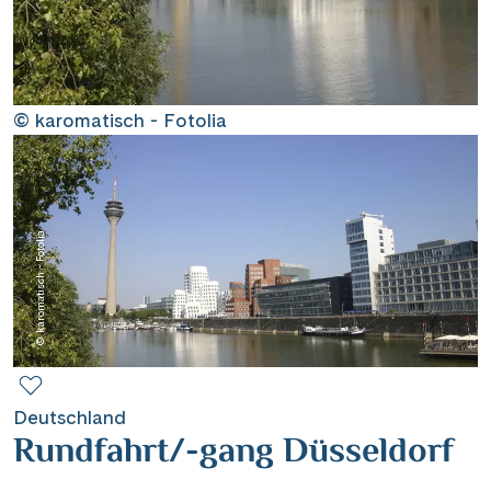
Contact
Mentions légales
© karomatisch - Fotolia
Contact professionnel
© karomatisch - Fotolia
|
Hotline +41 71 552 40 30
CH
DE
Deutschland
Rundfahrt/-gang Düsseldorf