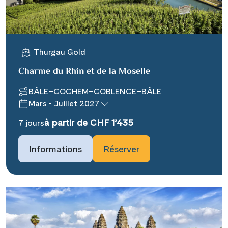
WhatsApp
Telegram
Thurgau Gold
Charme du Rhin et de la Moselle
per E-Mail senden
BÂLE–COCHEM–COBLENCE–BÂLE
Mars - Juillet 2027
Link kopieren
à partir de CHF 1’435
7 jours
Informations
Réserver