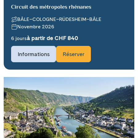
Circuit des métropoles rhénanes
BÂLE–COLOGNE–RÜDESHEIM–BÂLE
Novembre 2026
à partir de CHF 840
6 jours
Teile diese Reise
Informations
Réserver
### headline_default does not exist in
object type Ausflug ###
Facebook
### beschreibung_headline_default
Messenger
does not exist in object type Ausflug
###
X