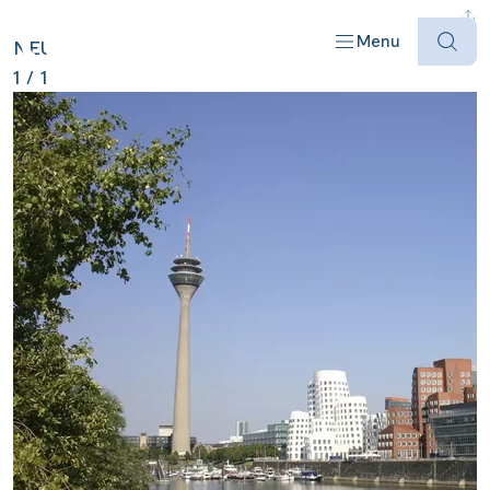
DEUTSCHLAND ANZEIGEN
Menu
NEU
1
/
1
Offres
Destinations
Bateaux
Informations