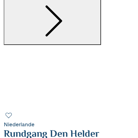
Contact
Mentions légales
Contact professionnel
|
Hotline +41 71 552 40 30
CH
DE
Niederlande
Rundgang Den Helder