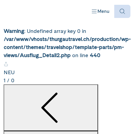
STARTSEITE
NIEDERLANDE
### HEADLINE_DEFAULT DOES NOT EXIST IN OBJECT TYPE
Menu
AUSFLUG ###
Warning
: Undefined array key 0 in
/var/www/vhosts/thurgautravel.ch/production/wp-
content/themes/travelshop/template-parts/pm-
views/Ausflug_Detail2.php
on line
440
Offres
NEU
1
/
0
Destinations
Bateaux
Informations