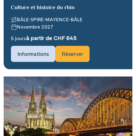
Culture et histoire du rhin
BÂLE-SPIRE-MAYENCE-BÂLE
Novembre 2027
à partir de CHF 645
5 jours
Informations
Réserver
Teile diese Reise
Facebook
Messenger
### beschreibung_headline_default
X
does not exist in object type Ausflug
###