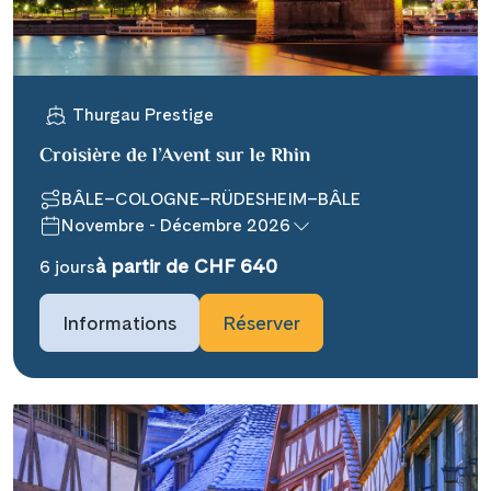
WhatsApp
Telegram
Thurgau Prestige
per E-Mail senden
Croisière de l’Avent sur le Rhin
Link kopieren
BÂLE–COLOGNE–RÜDESHEIM–BÂLE
Novembre - Décembre 2026
à partir de CHF 640
6 jours
Informations
Réserver