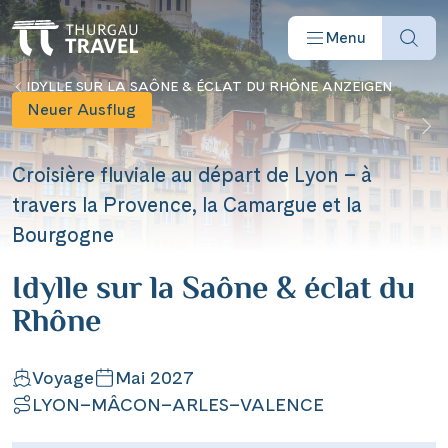
Menu
IDYLLE SUR LA SAÔNE & ÉCLAT DU RHÔNE ANZEIGEN
Neuer Ausflug
Croisière fluviale au départ de Lyon – à
travers la Provence, la Camargue et la
Offres
Bourgogne
Idylle sur la Saône & éclat du
Destinations
Rhône
Bateaux
Voyage
Mai 2027
LYON–MÂCON–ARLES–VALENCE
Informations