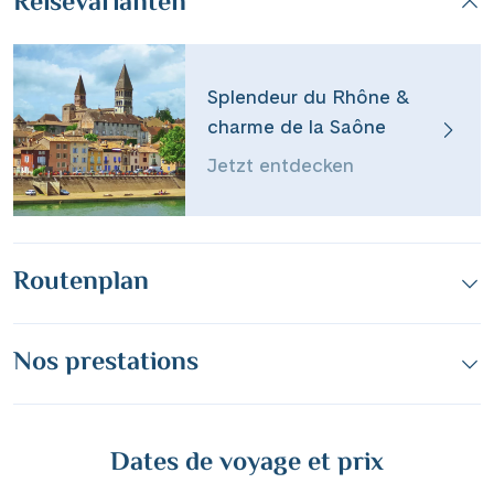
Reisevarianten
Splendeur du Rhône &
charme de la Saône
Jetzt entdecken
Teile diese Reise
Routenplan
Idylle sur la Saône & éclat du Rhône
Nos prestations
Facebook
Messenger
Dates de voyage et prix