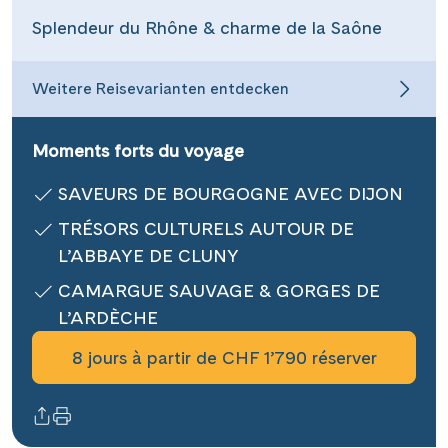
Contact
Splendeur du Rhône & charme de la Saône
Weitere Reisevarianten entdecken
Mentions légales
Moments forts du voyage
Contact professionnel
SAVEURS DE BOURGOGNE AVEC DIJON
TRÉSORS CULTURELS AUTOUR DE
L’ABBAYE DE CLUNY
|
Hotline +41 71 552 40 30
CH
DE
CAMARGUE SAUVAGE & GORGES DE
L’ARDÈCHE
8 jours à partir de CHF 1’790 réserver