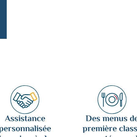
de
Complet
Toutes les dates
Assistance
Des menus d
personnalisée
première clas