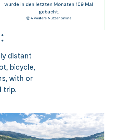
wurde in den letzten Monaten 109 Mal
gebucht.
4 weitere Nutzer online.
:
ly distant
t, bicycle,
ns, with or
trip.
usflug ###
st in