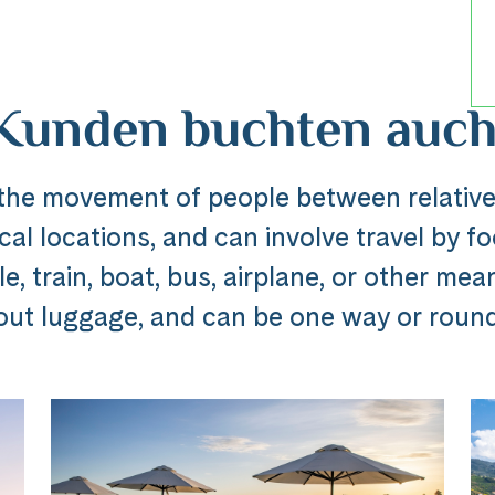
Kunden buchten auch
 the movement of people between relative
al locations, and can involve travel by foo
Reise
, train, boat, bus, airplane, or other mea
out luggage, and can be one way or round 
dline_default does not exist in object type A
ibung_headline_default does not exi
Messenger
e Ausflug ###