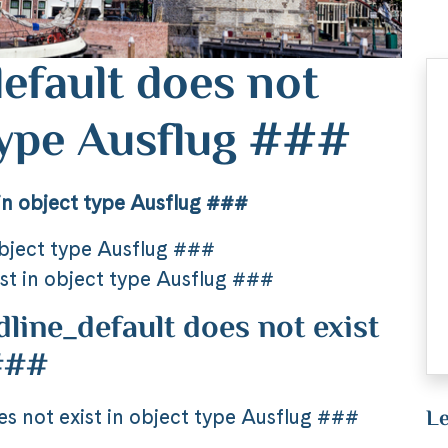
efault does not
 type Ausflug ###
in object type Ausflug ###
object type Ausflug ###
st in object type Ausflug ###
ine_default does not exist
 ###
Le
 not exist in object type Ausflug ###