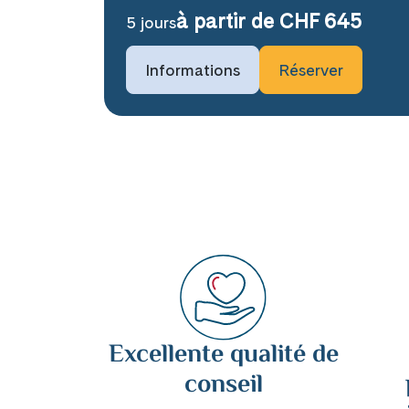
à partir de CHF 645
5 jours
Prochaines dates de voyage
Informations
Réserver
20 août 2027
20 novembre 2027
Disponible
Sur deman
Excellente qualité de
conseil