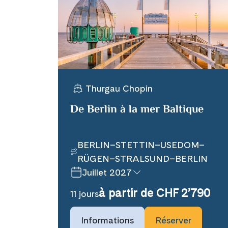
X
Telegram
Thurgau Chopin
Link kopiere
De Berlin à la mer Baltique
BERLIN–STETTIN–USEDOM–
RÜGEN–STRALSUND–BERLIN
Juillet 2027
à partir de CHF 2’790
11 jours
Informations
Réserver