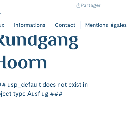
Partager
ontact professionnel
Hotline +41 71 552 40 30
CH
|
FR
ederlande
ux
Informations
Contact
Mentions légales
Rundgang
Hoorn
# usp_default does not exist in
ject type Ausflug ###