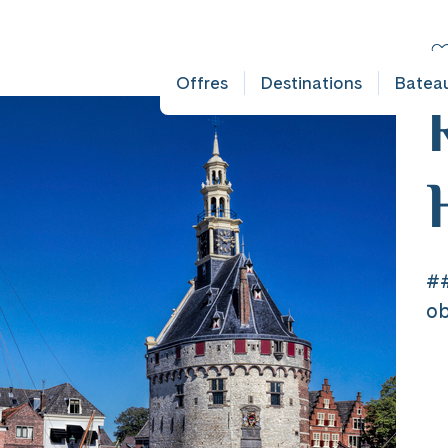
FAULT DOES NOT EXIST IN OBJECT TYPE AUSFLUG ###
C
Ni
Offres
Destinations
Batea
mplet
ates
mplet
ates
##
ob