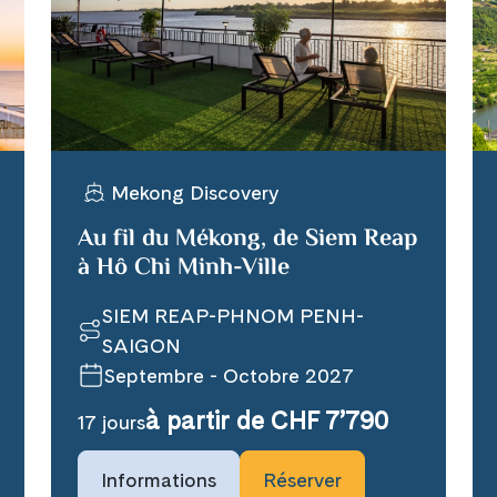
WhatsApp
per E-Mail senden
Mekong Discovery
n
Au fil du Mékong, de Siem Reap
à Hô Chi Minh-Ville
SIEM REAP-PHNOM PENH-
SAIGON
Septembre - Octobre 2027
à partir de CHF 7’790
17 jours
Informations
Réserver