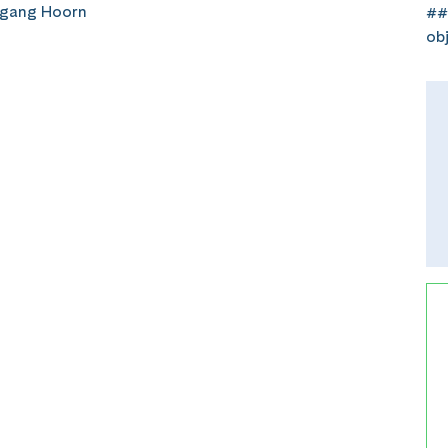
dgang Hoorn
##
ob