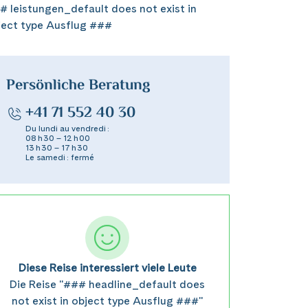
# leistungen_default does not exist in
ject type Ausflug ###
Persönliche Beratung
+41 71 552 40 30
Du lundi au vendredi :
08 h 30 – 12 h 00
13 h 30 – 17 h 30
Le samedi : fermé
Diese Reise interessiert viele Leute
Die Reise "### headline_default does
not exist in object type Ausflug ###"