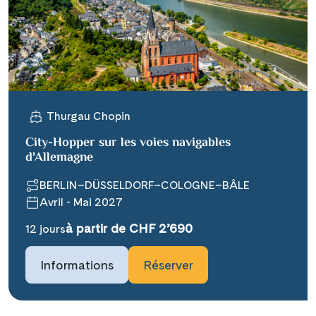
X
WhatsApp
Telegram
Thurgau Chopin
per E-Mail senden
City-Hopper sur les voies navigables
d'Allemagne
Link kopieren
BERLIN–DÜSSELDORF–COLOGNE–BÂLE
Avril - Mai 2027
à partir de CHF 2’690
12 jours
Informations
Réserver