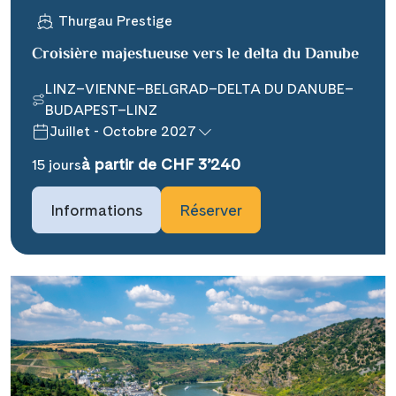
Thurgau Prestige
Croisière majestueuse vers le delta du Danube
LINZ–VIENNE–BELGRAD–DELTA DU DANUBE–
BUDAPEST–LINZ
Juillet - Octobre 2027
Teile diese Reise
à partir de CHF 3’240
15 jours
### headline_default does not exist in
Informations
Réserver
object type Ausflug ###
Facebook
### beschreibung_headline_default
Messenger
does not exist in object type Ausflug
###