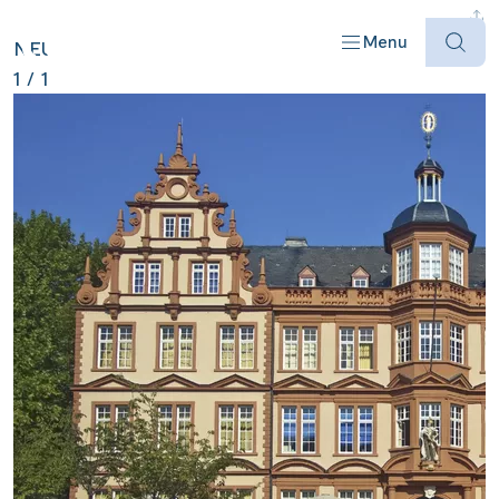
DEUTSCHLAND ANZEIGEN
Menu
NEU
1
/
1
Offres
Destinations
Bateaux
Informations