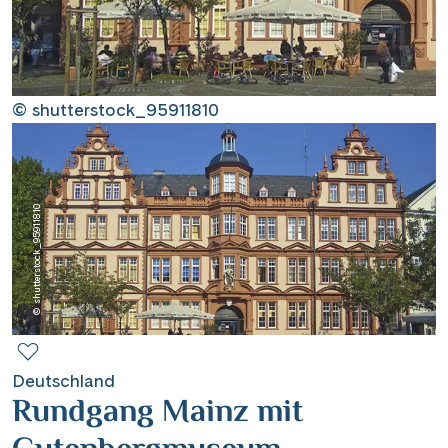
Contact
Mentions légales
© shutterstock_95911810
Contact professionnel
© shutterstock_95911810
|
Hotline +41 71 552 40 30
CH
DE
Deutschland
Rundgang Mainz mit