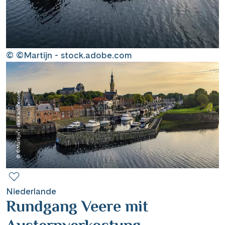
Contact
Mentions légales
© ©Martijn - stock.adobe.com
© ©Martijn - stock.adobe.com
Contact professionnel
|
Hotline +41 71 552 40 30
CH
DE
Niederlande
Rundgang Veere mit