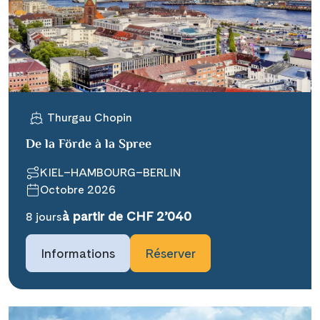
WhatsApp
Telegram
Thurgau Chopin
per E-Mail senden
De la Förde à la Spree
Link kopieren
KIEL–HAMBOURG–BERLIN
Octobre 2026
à partir de CHF 2’040
8 jours
Informations
Réserver