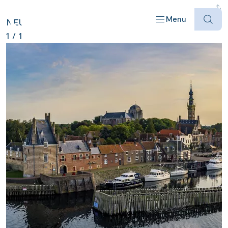
NIEDERLANDE ANZEIGEN
Menu
NEU
1
/
1
Offres
Destinations
Bateaux
Informations