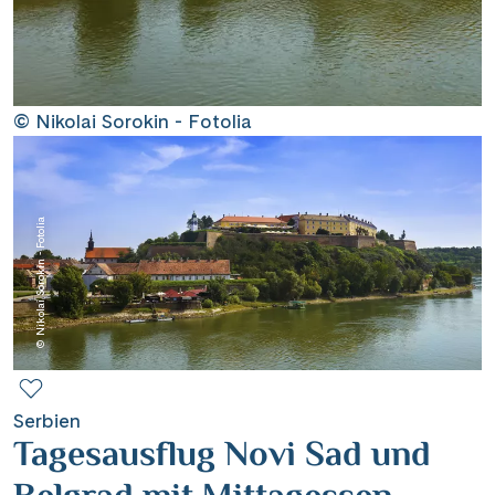
Contact
Mentions légales
© Nikolai Sorokin - Fotolia
Contact professionnel
© Nikolai Sorokin - Fotolia
|
Hotline +41 71 552 40 30
CH
DE
Serbien
Tagesausflug Novi Sad und