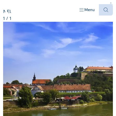
SERBIEN ANZEIGEN
Menu
NEU
1
/
1
Offres
Destinations
Bateaux
Informations