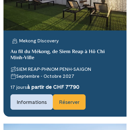
WhatsApp
Telegram
Mekong Discovery
per E-Mail senden
Au fil du Mékong, de Siem Reap à Hô Chi
Minh-Ville
Link kopieren
SIEM REAP-PHNOM PENH-SAIGON
Septembre - Octobre 2027
à partir de CHF 7’790
17 jours
Informations
Réserver