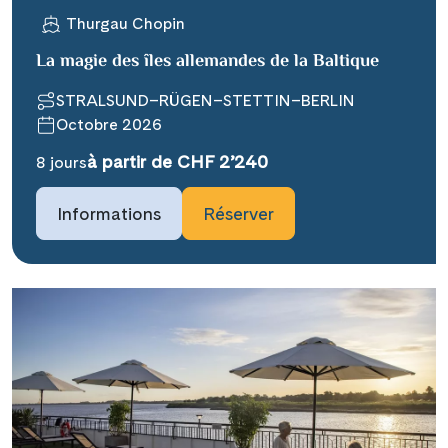
Thurgau Chopin
La magie des îles allemandes de la Baltique
STRALSUND–RÜGEN–STETTIN–BERLIN
Octobre 2026
Teile diese Reise
à partir de CHF 2’240
8 jours
Informations
Réserver
### headline_default does not exist in
object type Ausflug ###
Facebook
### beschreibung_headline_default
Messenger
does not exist in object type Ausflug
###
X