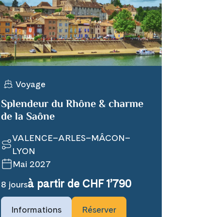
Voyage
Splendeur du Rhône & charme
de la Saône
VALENCE–ARLES–MÂCON–
LYON
Mai 2027
à partir de CHF 1’790
8 jours
Informations
Réserver