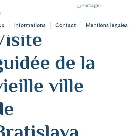
Partager
ontact professionnel
Hotline +41 71 552 40 30
CH
|
FR
owakei
ux
Informations
Contact
Mentions légales
Visite
guidée de la
vieille ville
de
Bratislava