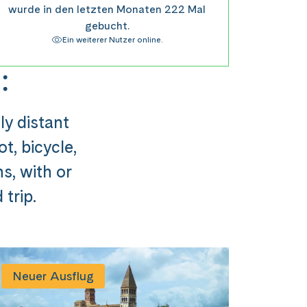
wurde in den letzten Monaten 222 Mal
gebucht.
Ein weiterer Nutzer online.
:
ly distant
t, bicycle,
ns, with or
trip.
usflug ###
Neuer Ausflug
st in