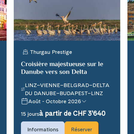
WhatsApp
per E-Mail senden
Thurgau Prestige
n
Croisière majestueuse sur le
Danube vers son Delta
LINZ–VIENNE–BELGRAD–DELTA
DU DANUBE–BUDAPEST–LINZ
Août - Octobre 2026
à partir de CHF 3’640
15 jours
Prochaines dates de voyage
Informations
Réserver
28 août 2026