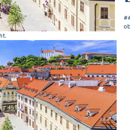
##
ob
ht.