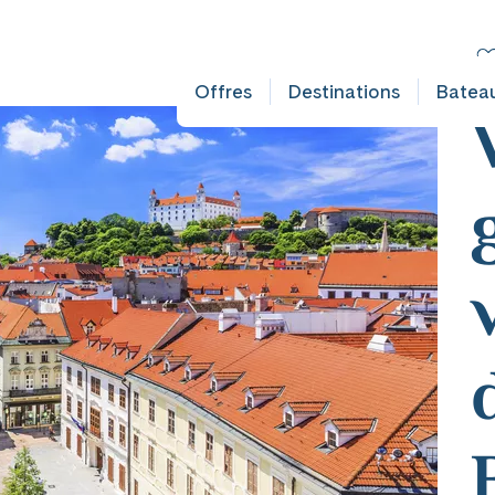
LT DOES NOT EXIST IN OBJECT TYPE AUSFLUG ###
C
Sl
Offres
Destinations
Batea