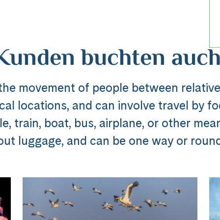
Kunden buchten auch
 the movement of people between relative
al locations, and can involve travel by foo
Reise
, train, boat, bus, airplane, or other mea
out luggage, and can be one way or round 
dline_default does not exist in object type A
ibung_headline_default does not exi
Messenger
e Ausflug ###