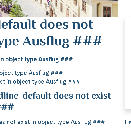
efault does not
 type Ausflug ###
in object type Ausflug ###
object type Ausflug ###
st in object type Ausflug ###
ine_default does not exist
 ###
Le
 not exist in object type Ausflug ###