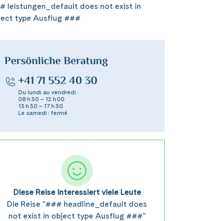
# leistungen_default does not exist in
ject type Ausflug ###
Persönliche Beratung
+41 71 552 40 30
Du lundi au vendredi :
08 h 30 – 12 h 00
13 h 30 – 17 h 30
Le samedi : fermé
Diese Reise interessiert viele Leute
Die Reise "### headline_default does
not exist in object type Ausflug ###"