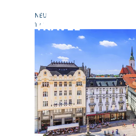
STARTSEITE
SLOWAKEI
### HEADLINE_DEFAU
NEU
1
/
1