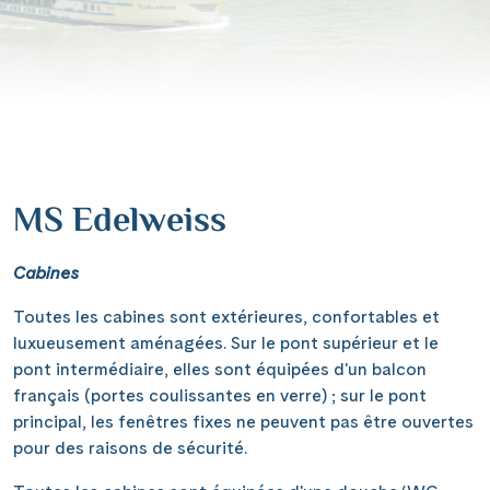
Contact
Mentions légales
MS Edelweiss
Contact professionnel
Cabines
|
Hotline +41 71 552 40 30
CH
DE
Toutes les cabines sont extérieures, confortables et
luxueusement aménagées. Sur le pont supérieur et le
pont intermédiaire, elles sont équipées d'un balcon
français (portes coulissantes en verre) ; sur le pont
principal, les fenêtres fixes ne peuvent pas être ouvertes
pour des raisons de sécurité.