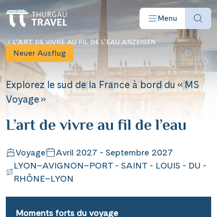
Menu
L’ART DE VIVRE AU FIL DE L’EAU ANZEIGEN
Neuer Ausflug
Explorez le sud de la France à bord du « MS
Voyage »
Offres
L’art de vivre au fil de l’eau
Destinations
Voyage
Avril 2027 - Septembre 2027
LYON–AVIGNON–PORT - SAINT - LOUIS - DU -
Bateaux
RHÔNE–LYON
Informations
Moments forts du voyage