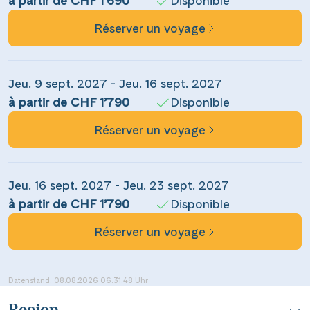
à partir de CHF 1’690
Disponible
Facebook
Réserver un voyage
Messenger
Jeu. 9 sept. 2027 - Jeu. 16 sept. 2027
WhatsApp
à partir de CHF 1’790
Disponible
Réserver un voyage
per E-Mail senden
Link kopieren
Jeu. 16 sept. 2027 - Jeu. 23 sept. 2027
à partir de CHF 1’790
Disponible
Réserver un voyage
Datenstand: 08.08.2026 06:31:48 Uhr