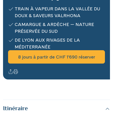
Contact
TRAIN À VAPEUR DANS LA VALLÉE DU
DOUX & SAVEURS VALRHONA
Mentions légales
CAMARGUE & ARDÈCHE — NATURE
PRÉSERVÉE DU SUD
DE LYON AUX RIVAGES DE LA
MÉDITERRANÉE
Contact professionnel
8 jours à partir de CHF 1’690 réserver
|
Hotline +41 71 552 40 30
CH
DE
Itinéraire