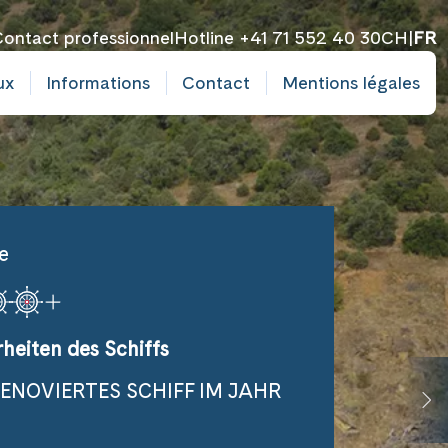
ontact professionnel
Hotline +41 71 552 40 30
CH
|
FR
ux
Informations
Contact
Mentions légales
e
heiten des Schiffs
RENOVIERTES SCHIFF IM JAHR