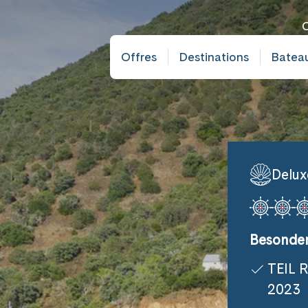
C
Offres
Destinations
Batea
Delux
Besonder
TEIL 
2023