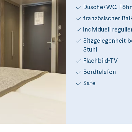
Messenger
Dusche/WC, Föh
französischer Bal
per E-Mail senden
individuell reguli
Sitzgelegenheit b
n
Stuhl
Flachbild-TV
Bordtelefon
Safe