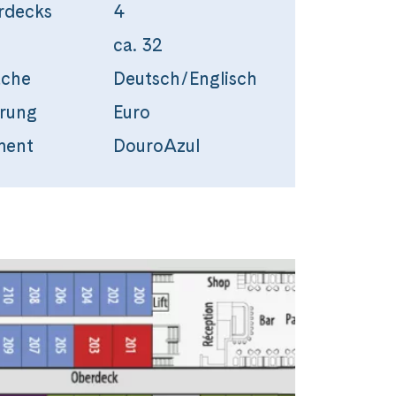
rdecks
4
ca. 32
ache
Deutsch/Englisch
rung
Euro
ment
DouroAzul