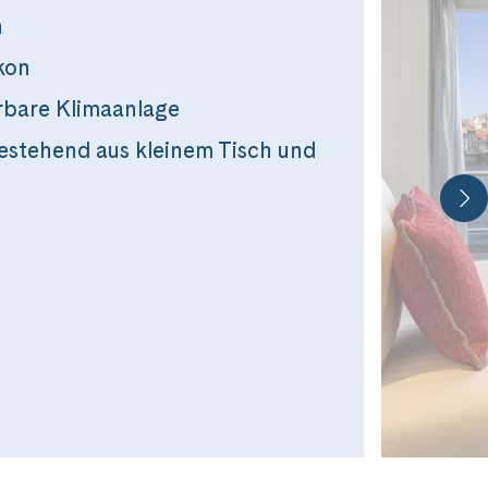
n
kon
erbare Klimaanlage
estehend aus kleinem Tisch und