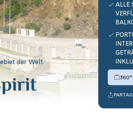
ALLE 
VERFÜ
BALK
PORT
INTE
GETR
biet der Welt
INKLU
pirit
360°
PARTAG