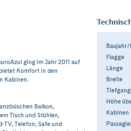
Technisc
Baujahr/
Flagge
uroAzul ging im Jahr 2011 auf
Länge
bietet Komfort in den
Breite
n Kabinen.
Tiefgang
Höhe üb
ranzösischen Balkon,
Kabinen 
nem Tisch und Stühlen,
Passagie
-TV, Telefon, Safe und