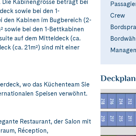
e. Die Kabinengrösse beträgt bei
Passagie
deck sowie bei den 1-
Crew
ei den Kabinen im Bugbereich (2-
Bordspr
m² sowie bei den 1-Bettkabinen
suite auf dem Mitteldeck (ca.
Bordwäh
ck (ca. 21m²) sind mit einer
Manage
Deckplan
nterdeck, wo das Küchenteam Sie
ternationalen Speisen verwöhnt.
egante Restaurant, der Salon mit
sraum, Réception,