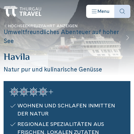
Menu
HOCHSEEKREUZFAHRT ANZEIGEN
Umweltfreundliches Abenteuer auf hoher
See
Havila
Offres
Natur pur und kulinarische Genüsse
Destinations
Bateaux
WOHNEN UND SCHLAFEN INMITTEN
DER NATUR
Informations
REGIONALE SPEZIALITÄTEN AUS
FRISCHEN, LOKALEN ZUTATEN