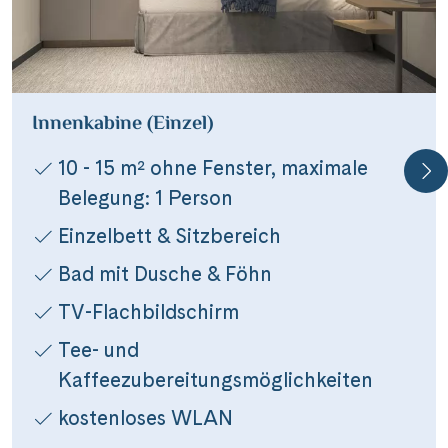
Teile diese Reise
Havila
Innenkabine (Einzel)
10 - 15 m² ohne Fenster, maximale
Facebook
Belegung: 1 Person
Einzelbett & Sitzbereich
Messenger
Bad mit Dusche & Föhn
WhatsApp
TV-Flachbildschirm
Tee- und
per E-Mail senden
Kaffeezubereitungsmöglichkeiten
kostenloses WLAN
Link kopieren