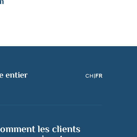
m
e entier
CH
|
FR
omment les clients