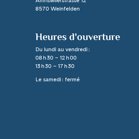
Amriswilerstrasse 12
8570 Weinfelden
Heures d'ouverture
Du lundi au vendredi :
08 h 30 – 12 h 00
13 h 30 – 17 h 30
Le samedi : fermé