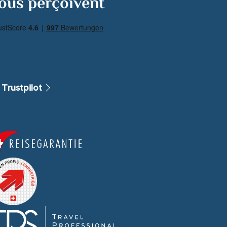
ous perçoivent
 Trustpilot