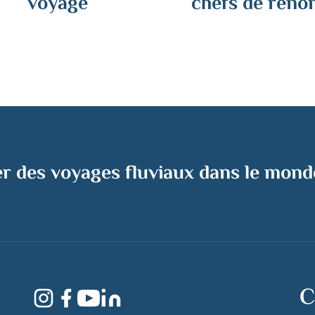
voyage
chefs de reno
er des voyages fluviaux dans le mond
C