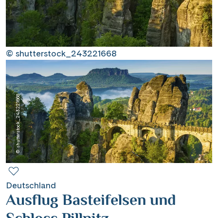
Contact
Mentions légales
© shutterstock_243221668
Contact professionnel
© shutterstock_243221668
|
Hotline +41 71 552 40 30
CH
DE
Deutschland
Ausflug Basteifelsen und