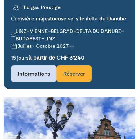
Thurgau Prestige
Croisière majestueuse vers le delta du Danube
LINZ–VIENNE–BELGRAD–DELTA DU DANUBE–
BUDAPEST–LINZ
Juillet - Octobre 2027
Teile diese Reise
à partir de CHF 3’240
15 jours
### headline_default does not exist in
Informations
Réserver
object type Ausflug ###
Facebook
### beschreibung_headline_default
Messenger
does not exist in object type Ausflug
###