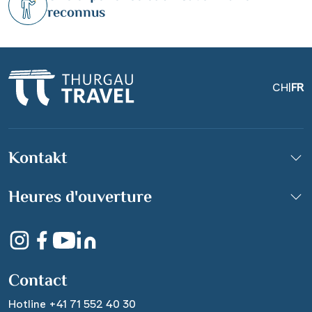
reconnus
CH
|
FR
Kontakt
Bastei, Sächsische Schweiz
Heures d'ouverture
© shutterstock_243221668
Contact
Hotline +41 71 552 40 30