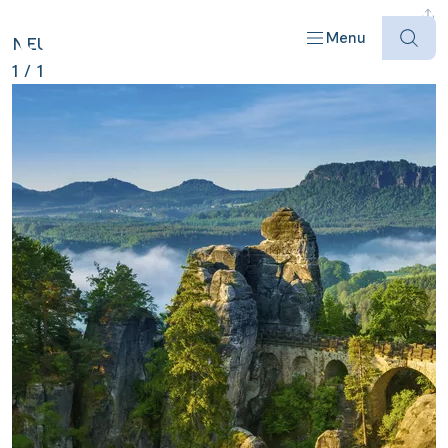
DEUTSCHLAND ANZEIGEN
Menu
NEU
1
/
1
Offres
Destinations
Bateaux
Informations