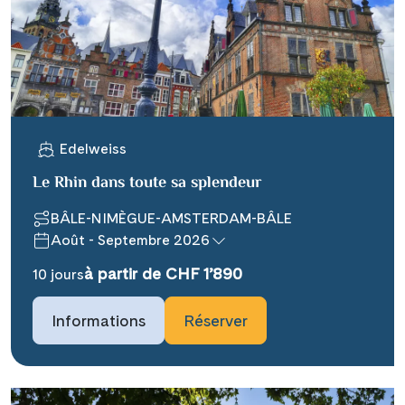
X
WhatsApp
Telegram
Edelweiss
per E-Mail senden
Le Rhin dans toute sa splendeur
BÂLE-NIMÈGUE-AMSTERDAM-BÂLE
Link kopieren
Août - Septembre 2026
à partir de CHF 1’890
10 jours
Informations
Réserver