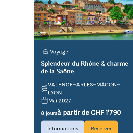
X
Telegram
Voyage
Link kopiere
Splendeur du Rhône & charme
de la Saône
VALENCE–ARLES–MÂCON–
LYON
Mai 2027
à partir de CHF 1’790
8 jours
Informations
Réserver