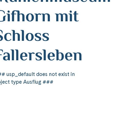
Gifhorn mit
Schloss
Fallersleben
# usp_default does not exist in
ject type Ausflug ###