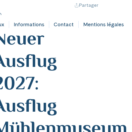
Partager
ontact professionnel
Hotline +41 71 552 40 30
CH
|
FR
utschland
ux
Informations
Contact
Mentions légales
Neuer
Ausflug
2027:
Ausflug
Mühlenmuseum