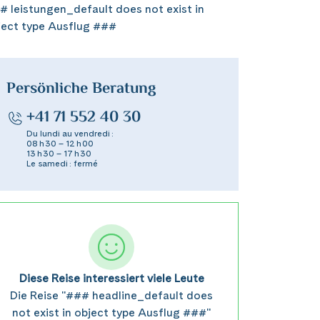
# leistungen_default does not exist in
ject type Ausflug ###
Persönliche Beratung
+41 71 552 40 30
Du lundi au vendredi :
08 h 30 – 12 h 00
13 h 30 – 17 h 30
Le samedi : fermé
Diese Reise interessiert viele Leute
Die Reise "### headline_default does
not exist in object type Ausflug ###"