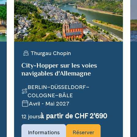
WhatsApp
per E-Mail senden
Thurgau Chopin
n
City-Hopper sur les voies
navigables d'Allemagne
BERLIN–DÜSSELDORF–
COLOGNE–BÂLE
Avril - Mai 2027
à partir de CHF 2’690
12 jours
Informations
Réserver