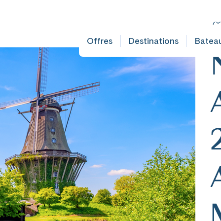
FAULT DOES NOT EXIST IN OBJECT TYPE AUSFLUG ###
C
De
Offres
Destinations
Batea
mplet
ates