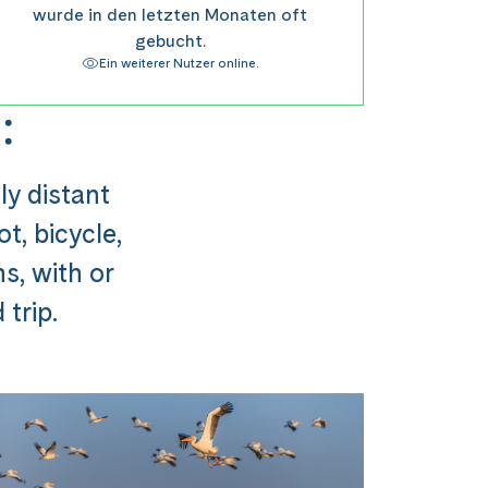
wurde in den letzten Monaten oft
gebucht.
Ein weiterer Nutzer online.
:
ly distant
t, bicycle,
ns, with or
trip.
usflug ###
st in