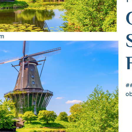
om
##
ob