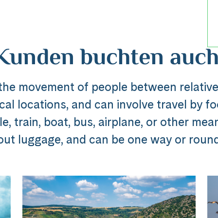
Kunden buchten auch
 the movement of people between relative
al locations, and can involve travel by foo
Reise
, train, boat, bus, airplane, or other mea
out luggage, and can be one way or round 
dline_default does not exist in object type A
ibung_headline_default does not exi
Messenger
e Ausflug ###