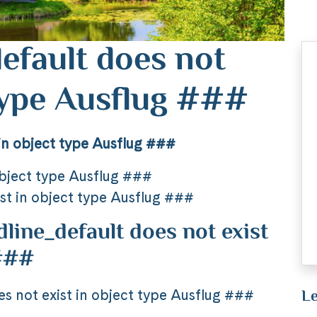
efault does not
 type Ausflug ###
in object type Ausflug ###
object type Ausflug ###
st in object type Ausflug ###
ine_default does not exist
 ###
Le
 not exist in object type Ausflug ###