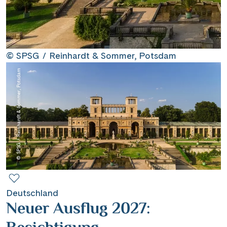
Contact
Mentions légales
© SPSG / Reinhardt & Sommer, Potsdam
© SPSG / Reinhardt & Sommer, Potsdam
Contact professionnel
|
Hotline +41 71 552 40 30
CH
DE
Deutschland
Neuer Ausflug 2027: