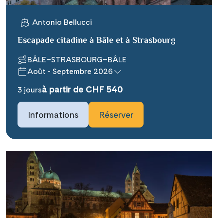
Antonio Bellucci
Escapade citadine à Bâle et à Strasbourg
BÂLE–STRASBOURG–BÂLE
Août - Septembre 2026
Teile diese Reise
à partir de CHF 540
3 jours
### headline_default does not exist in
Informations
Réserver
object type Ausflug ###
Facebook
### beschreibung_headline_default
Messenger
does not exist in object type Ausflug
###
X