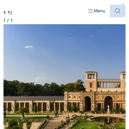
DEUTSCHLAND ANZEIGEN
Menu
NEU
1
/
1
Offres
Destinations
Bateaux
Informations