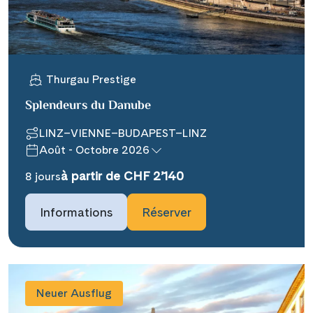
WhatsApp
Telegram
Thurgau Prestige
Splendeurs du Danube
per E-Mail senden
LINZ–VIENNE–BUDAPEST–LINZ
Août - Octobre 2026
Link kopieren
à partir de CHF 2’140
8 jours
Informations
Réserver
Neuer Ausflug