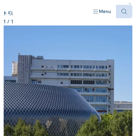
SCHWEIZ ANZEIGEN
Menu
NEU
1
/
1
Offres
Destinations
Bateaux
Informations