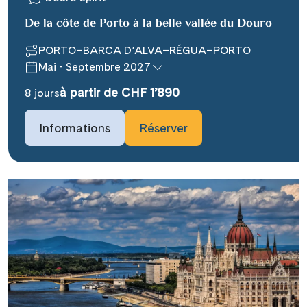
De la côte de Porto à la belle vallée du Douro
PORTO–BARCA D’ALVA–RÉGUA–PORTO
Mai - Septembre 2027
à partir de CHF 1’890
8 jours
Teile diese Reise
Informations
Réserver
### headline_default does not exist in
object type Ausflug ###
Facebook
### beschreibung_headline_default
Messenger
does not exist in object type Ausflug
###
X