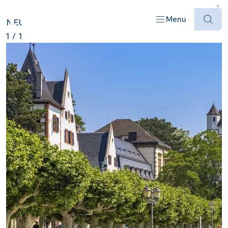
DEUTSCHLAND ANZEIGEN
Menu
NEU
1
/
1
Offres
Destinations
Bateaux
Informations