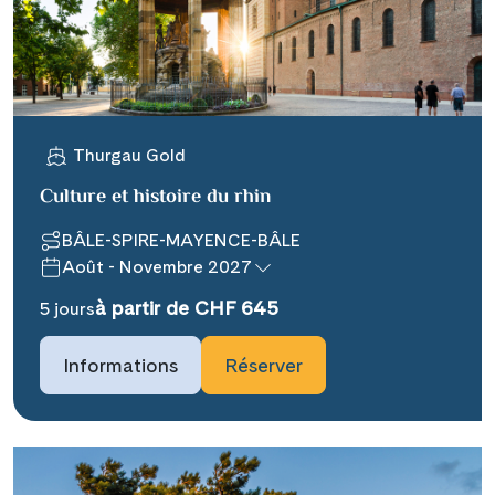
WhatsApp
Telegram
Thurgau Gold
per E-Mail senden
Culture et histoire du rhin
BÂLE-SPIRE-MAYENCE-BÂLE
Link kopieren
Août - Novembre 2027
à partir de CHF 645
5 jours
Informations
Réserver