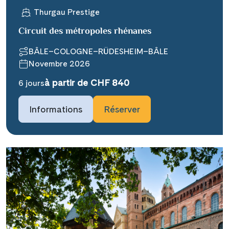
Thurgau Prestige
Circuit des métropoles rhénanes
BÂLE–COLOGNE–RÜDESHEIM–BÂLE
Novembre 2026
Teile diese Reise
à partir de CHF 840
6 jours
Informations
Réserver
### headline_default does not exist in
object type Ausflug ###
Facebook
### beschreibung_headline_default
Messenger
does not exist in object type Ausflug
###
X