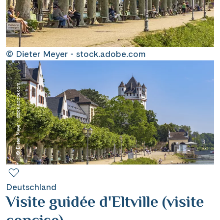
Contact
Mentions légales
© Dieter Meyer - stock.adobe.com
© Dieter Meyer - stock.adobe.com
Contact professionnel
|
Hotline +41 71 552 40 30
CH
DE
Deutschland
Visite guidée d'Eltville (visite