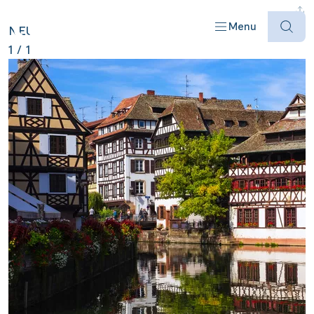
FRANKREICH ANZEIGEN
Menu
NEU
1
/
1
Offres
Destinations
Bateaux
Informations