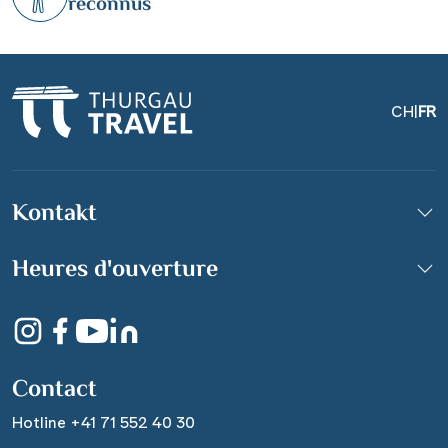
reconnus
CH
|
FR
Kontakt
Petit France in
Heures d'ouverture
Strassburg/Frankreich
©fotografci - stock.adobe.com
Contact
Hotline +41 71 552 40 30