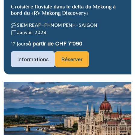
Croisière fluviale dans le delta du Mékong à
bord du «RV Mekong Discovery»
SIEM REAP–PHNOM PENH–SAIGON
Janvier 2028
à partir de CHF 7’090
17 jours
Teile diese Reise
Informations
Réserver
### headline_default does not exist in
object type Ausflug ###
Facebook
### beschreibung_headline_default
Messenger
does not exist in object type Ausflug
###