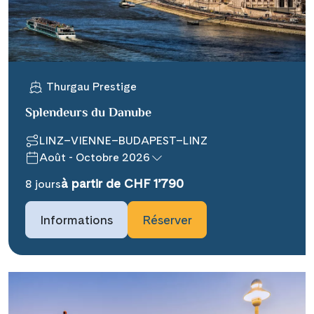
X
WhatsApp
Telegram
Thurgau Prestige
Splendeurs du Danube
per E-Mail senden
LINZ–VIENNE–BUDAPEST–LINZ
Août - Octobre 2026
Link kopieren
à partir de CHF 1’790
8 jours
Informations
Réserver