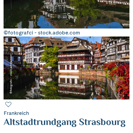
Contact
Mentions légales
©fotografci - stock.adobe.com
Contact professionnel
©fotografci - stock.adobe.com
|
Hotline +41 71 552 40 30
CH
DE
Frankreich
Altstadtrundgang Strasbourg