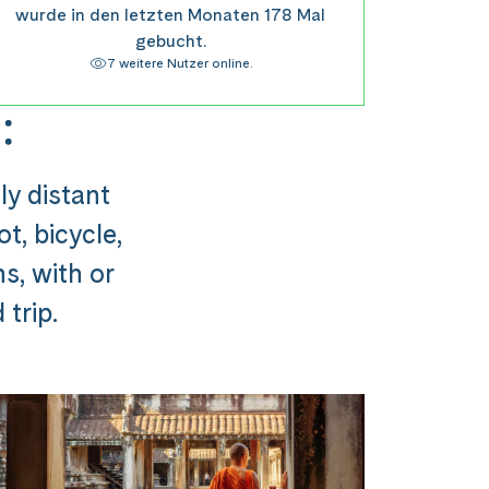
wurde in den letzten Monaten 178 Mal
gebucht.
7 weitere Nutzer online.
:
ly distant
t, bicycle,
ns, with or
trip.
usflug ###
st in