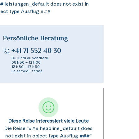
# leistungen_default does not exist in
ject type Ausflug ###
Persönliche Beratung
+41 71 552 40 30
Du lundi au vendredi :
08 h 30 – 12 h 00
13 h 30 – 17 h 30
Le samedi : fermé
Diese Reise interessiert viele Leute
Die Reise "### headline_default does
not exist in object type Ausflug ###"