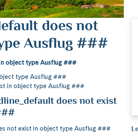
efault does not
 type Ausflug ###
in object type Ausflug ###
object type Ausflug ###
st in object type Ausflug ###
ine_default does not exist
 ###
Le
 not exist in object type Ausflug ###