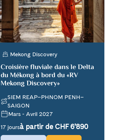
Mekong Discovery
Croisière fluviale dans le Delta
du Mékong à bord du «RV
Mekong Discovery»
SIEM REAP–PHNOM PENH–
SAIGON
Mars - Avril 2027
à partir de CHF 6’890
17 jours