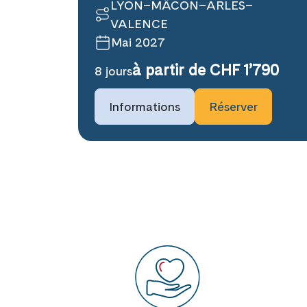
LYON–MÂCON–ARLES–
VALENCE
Mai 2027
à partir de CHF 1’790
8 jours
Informations
Réserver