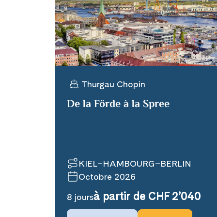
X
Telegram
Thurgau Chopin
Link kopiere
De la Förde à la Spree
KIEL–HAMBOURG–BERLIN
Octobre 2026
à partir de CHF 2’040
8 jours