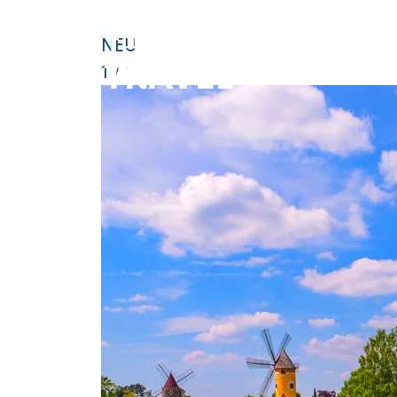
STARTSEITE
DEUTSCHLAND
### HEADLINE_DE
NEU
1
/
1