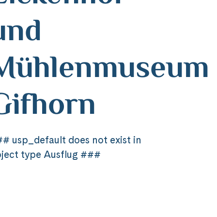
und
Mühlenmuseum
Gifhorn
# usp_default does not exist in
ject type Ausflug ###