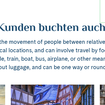
Kunden buchten auch
 the movement of people between relative
al locations, and can involve travel by foo
Reise
, train, boat, bus, airplane, or other mea
out luggage, and can be one way or round 
dline_default does not exist in object type A
ibung_headline_default does not exi
Messenger
e Ausflug ###