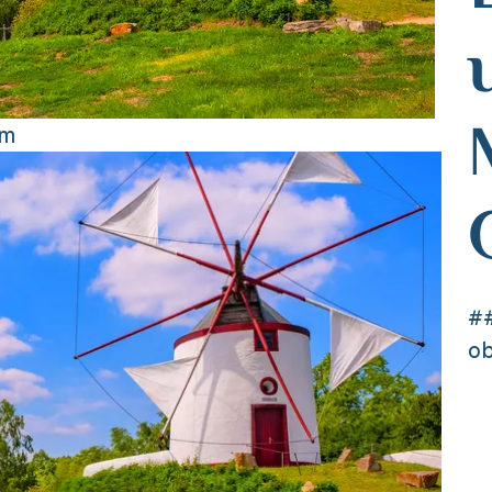
om
##
ob