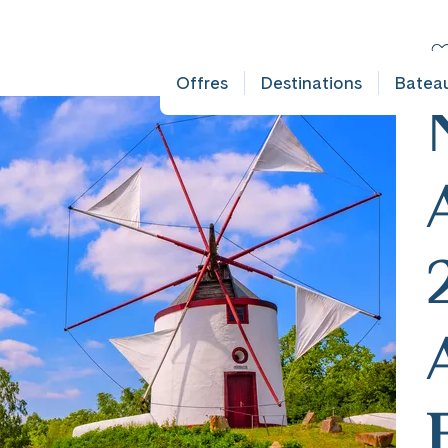
FAULT DOES NOT EXIST IN OBJECT TYPE AUSFLUG ###
C
De
Offres
Destinations
Batea