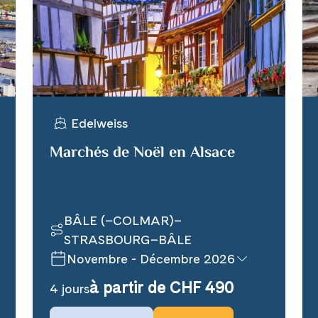
WhatsApp
per E-Mail senden
Edelweiss
n
Marchés de Noël en Alsace
BÂLE (–COLMAR)–
STRASBOURG–BÂLE
Novembre - Décembre 2026
à partir de CHF 490
4 jours
Prochaines dates de voyage