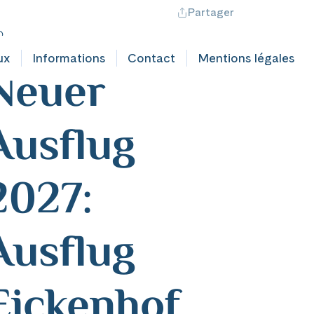
Partager
ontact professionnel
Hotline +41 71 552 40 30
CH
|
FR
utschland
ux
Informations
Contact
Mentions légales
Neuer
Ausflug
2027:
Ausflug
Eickenhof