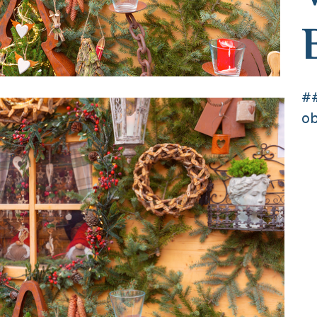
##
ob