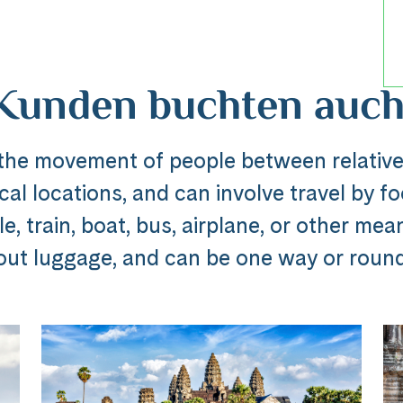
Kunden buchten auch
 the movement of people between relative
al locations, and can involve travel by foo
Reise
, train, boat, bus, airplane, or other mea
out luggage, and can be one way or round 
dline_default does not exist in object type A
ibung_headline_default does not exi
Messenger
e Ausflug ###