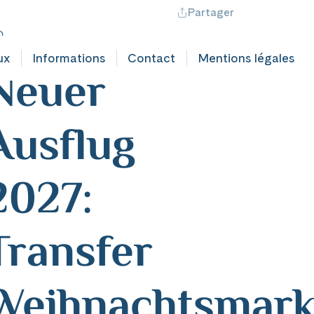
Partager
ontact professionnel
Hotline +41 71 552 40 30
CH
|
FR
utschland
ux
Informations
Contact
Mentions légales
Neuer
Ausflug
2027:
Transfer
Weihnachtsmark