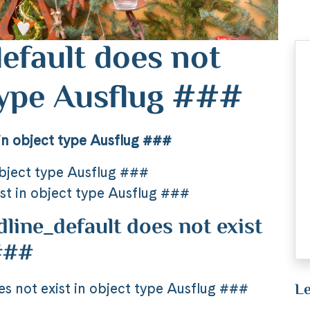
efault does not
 type Ausflug ###
in object type Ausflug ###
object type Ausflug ###
st in object type Ausflug ###
ine_default does not exist
 ###
Le
 not exist in object type Ausflug ###