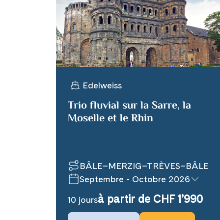
X
Telegram
Edelweiss
Link kopiere
Trio fluvial sur la Sarre, la
Moselle et le Rhin
BÂLE–MERZIG–TRÈVES–BÂLE
Septembre - Octobre 2026
à partir de CHF 1’990
10 jours