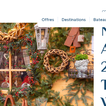
FAULT DOES NOT EXIST IN OBJECT TYPE AUSFLUG ###
C
De
Offres
Destinations
Batea
mplet
ates