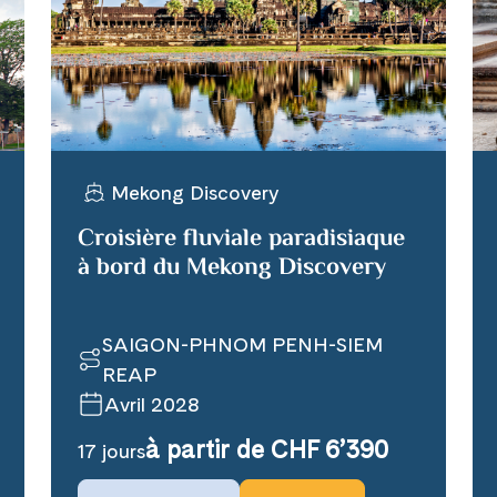
WhatsApp
per E-Mail senden
Mekong Discovery
n
Croisière fluviale paradisiaque
à bord du Mekong Discovery
SAIGON-PHNOM PENH-SIEM
REAP
Avril 2028
à partir de CHF 6’390
17 jours