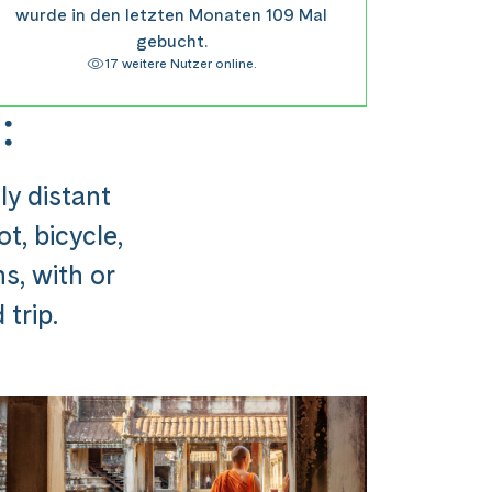
wurde in den letzten Monaten 109 Mal
gebucht.
17 weitere Nutzer online.
:
ly distant
t, bicycle,
ns, with or
trip.
usflug ###
st in