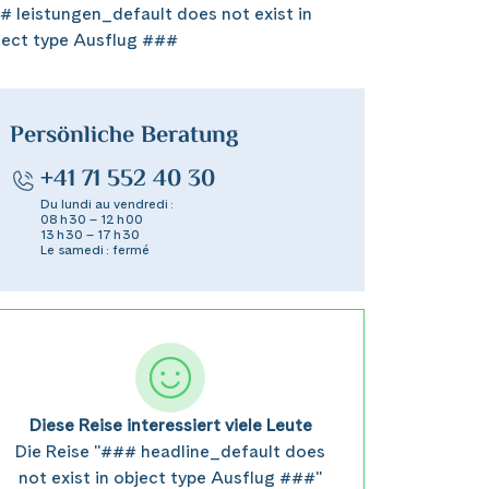
# leistungen_default does not exist in
ject type Ausflug ###
Persönliche Beratung
+41 71 552 40 30
Du lundi au vendredi :
08 h 30 – 12 h 00
13 h 30 – 17 h 30
Le samedi : fermé
Diese Reise interessiert viele Leute
Die Reise "### headline_default does
not exist in object type Ausflug ###"