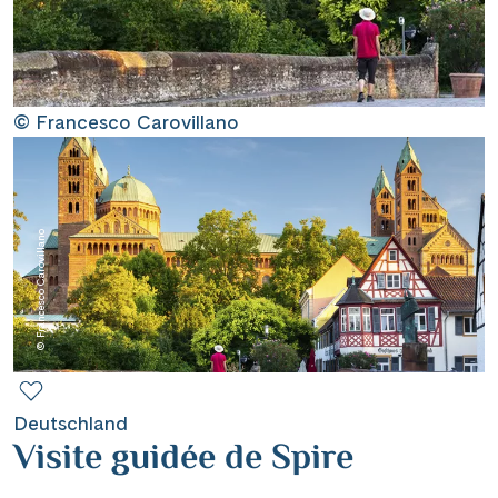
Contact
Mentions légales
© Francesco Carovillano
Contact professionnel
© Francesco Carovillano
|
Hotline +41 71 552 40 30
CH
DE
Deutschland
Visite guidée de Spire