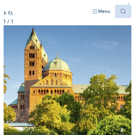
DEUTSCHLAND ANZEIGEN
Menu
NEU
1
/
1
Offres
Destinations
Bateaux
Informations