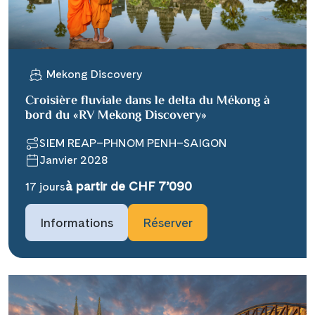
X
WhatsApp
Mekong Discovery
Telegram
Croisière fluviale dans le delta du Mékong à
bord du «RV Mekong Discovery»
per E-Mail senden
SIEM REAP–PHNOM PENH–SAIGON
Janvier 2028
Link kopieren
à partir de CHF 7’090
17 jours
Informations
Réserver