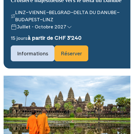
Croisière majestueuse vers le delta du Danube
LINZ–VIENNE–BELGRAD–DELTA DU DANUBE–
BUDAPEST–LINZ
Juillet - Octobre 2027
à partir de CHF 3’240
15 jours
Teile diese Reise
Informations
Réserver
### headline_default does not exist in
object type Ausflug ###
Facebook
### beschreibung_headline_default
Messenger
does not exist in object type Ausflug
###